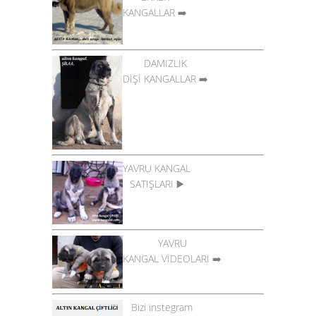
KANGALLAR
➡️
DAMIZLIK
DİŞİ KANGALLAR
➡️
YAVRU KANGAL
SATIŞLARI
▶️
YAVRU
KANGAL VİDEOLARI
➡️
Bizi instegram