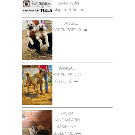
sayfamızdan
takip edebilirsiniz.
KANGAL
KÖPEK EĞİTİMİ
➡️
KANGAL
KÖPEKLERİNİN
ÖZELLİĞİ
➡️
YAVRU
KANGALLARIN
BAKIMI VE
BESLENMESİ➡️