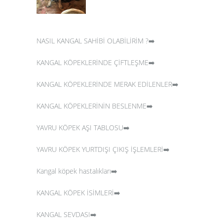
NASIL KANGAL SAHİBİ OLABİLİRİM ?➡️
KANGAL KÖPEKLERİNDE ÇİFTLEŞME➡️
KANGAL KÖPEKLERİNDE MERAK EDİLENLER➡️
KANGAL KÖPEKLERİNİN BESLENME➡️
YAVRU KÖPEK AŞI TABLOSU➡️
YAVRU KÖPEK YURTDIŞI ÇIKIŞ İŞLEMLERİ➡️
Kangal köpek hastalıkları➡️
KANGAL KÖPEK İSİMLERİ➡️
KANGAL SEVDASI➡️