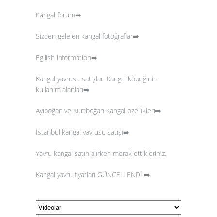
Kangal forum➡️
Sizden gelelen kangal fotoğraflar
➡️
Egilish information➡️
Kangal yavrusu satışları
Kangal köpeğinin
kullanım alanları➡️
Ayıboğan ve Kurtboğan Kangal özellikleri➡️
İstanbul kangal yavrusu satışı➡️
Yavru kangal satın alırken merak ettikleriniz.
Kangal yavru fiyatları GÜNCELLENDİ.
➡️