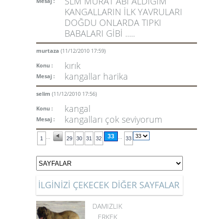
SLM MURAT ABİ ALDIĞIM
Mesaj :
KANGALLARIN İLK YAVRULARI
DOĞDU ONLARDA TIPKI
BABALARI GİBİ .....
murtaza
(11/12/2010 17:59)
kırık
Konu :
kangallar harika
Mesaj :
selim
(11/12/2010 17:56)
kangal
Konu :
kangalları çok seviyorum
Mesaj :
33
...
...
1
29
30
31
32
33
İLGİNİZİ ÇEKECEK DİĞER SAYFALAR
DAMIZLIK
ERKEK