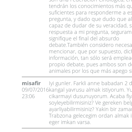
tendrán los conocimientos más q
suficientes para responderme a e
pregunta, y dado que dudo que al
capaz de dudar de su veracidad, 
respuesta a mi pregunta, segura
signifique el final del absurdo
debate.También considero necesa
mencionar, que por supuesto, dic
información, tan sólo será emplea
propio debate, pues ambos son do
animales por los que más apego s
misafir
Iyi gunler. Farkli anne babadan 2 d
09/07/2016
kangal yavrusu almak istiyorum. Yu
23:06
cikarmayi dusunuyorum. Acaba fiya
soyleyebilirmisiniz? Ve gereken bel
ayarliyabilirmisiniz? Yakin bir zam
Trabzona gelecegim ordan almak i
eger imkan varsa.