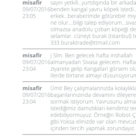
misafir
sayın yetkili...yurtdışında bir arkad
09/07/2016
benden kangal yavru köpek istedi...b
23:05
erkek...beraberimde götürebiir miyim
ne olur....bilgi talep ediyorum...sıv
olmazsa anadolu çoban köpeği de o
selamlar. cüneyt burak (Istanbul) t
333 buraktrade@ttmail.com
misafir
j Slm. Ben gelecek hafta inshallah
09/07/2016
almanyadan Sivasa gelecem. Haft
23:04
ziyarete gelip Kangallari görsem o
Ilerde birtane almayi düsunüyorum
misafir
Ümit Bey çalışmalarınızda kolaylıkl
09/07/2016
başarılarınızında devamını dileyer
23:04
sormak istiyorum. Yavrusunu alm
istediğimiz damızlıkları kendimiz te
edebiliyormuyuz. Örneğin Robot-
gibi.Yoksa elinizde var olan mevcut
içinden tercih yapmak zorundayız.