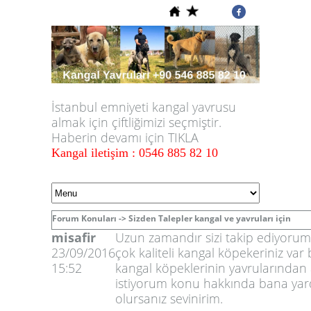
İstanbul emniyeti kangal yavrusu
almak için çiftliğimizi seçmiştir.
Haberin devamı için TIKLA
Kangal iletişim : 0546 885 82 10
Forum Konuları ->
Sizden Talepler kangal ve yavruları için
misafir
Uzun zamandır sizi takip ediyoru
23/09/2016
çok kaliteli kangal köpekeriniz var
15:52
kangal köpeklerinin yavrularından
istiyorum konu hakkında bana yar
olursanız sevinirim.