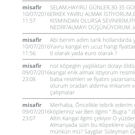
misafir
SELAM,HAYIRLI GÜNLER,30-35 G
10/07/2016
ERKEK YAVRU ALMAK İSTİYORUM,E
11:57
KISMINDAN OLURSA SEVİNİRİM,Fİ
NEDİR?ALMAYI DÜŞÜNÜYORUM..!
misafir
Abi benim adim tarik hollanda'da 
10/07/2016
Yavru kangal en ucuz hangi fiyatta
11:56
tl olarak yada euro olarak ?
misafir
not köpegim yaşlılıktan dolayı öldü
09/07/2016
kangal enik almak istiyorum resim
23:08
baba resimleri ve fiyatını yazars
olurum oradan aldırma imkanım var
çalışmalar
misafir
Merhaba, Öncelikle tebrik ederim 
09/07/2016
köpleriniz var.Ben ilgimi " Bugra " 
23:07
Altin Kangal ilgimi çekiyor.O yüzd
Almanyada sizin bu Köpeklere ul
münkün mü? Saygilar Süleyman G