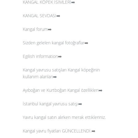
KANGAL KÖPEK İSİMLERİ➡️
KANGAL SEVDASI➡️
Kangal forum➡️
Sizden gelelen kangal fotoğraflar
➡️
Egilish information➡️
Kangal yavrusu satışları
Kangal köpeğinin
kullanım alanları➡️
Ayıboğan ve Kurtboğan Kangal özellikleri➡️
İstanbul kangal yavrusu satışı➡️
Yavru kangal satın alırken merak ettikleriniz.
Kangal yavru fiyatları GÜNCELLENDİ.
➡️