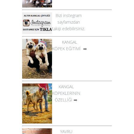
Bizi instegram
sayfamızdan
takip edebilirsiniz.
KANGAL
KÖPEK EĞİTİMİ
➡️
KANGAL
KÖPEKLERİNİN
ÖZELLİĞİ
➡️
YAVRU