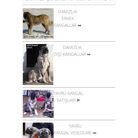
DAMIZLIK
ERKEK
KANGALLAR
➡️
DAMIZLIK
DİŞİ KANGALLAR
➡️
YAVRU KANGAL
SATIŞLARI
▶️
YAVRU
KANGAL VİDEOLARI
➡️