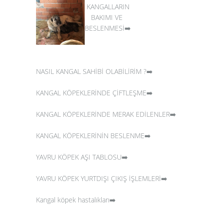
KANGALLARIN
BAKIMI VE
BESLENMESİ➡️
NASIL KANGAL SAHİBİ OLABİLİRİM ?➡️
KANGAL KÖPEKLERİNDE ÇİFTLEŞME➡️
KANGAL KÖPEKLERİNDE MERAK EDİLENLER➡️
KANGAL KÖPEKLERİNİN BESLENME➡️
YAVRU KÖPEK AŞI TABLOSU➡️
YAVRU KÖPEK YURTDIŞI ÇIKIŞ İŞLEMLERİ➡️
Kangal köpek hastalıkları➡️