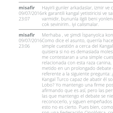
misafir
Hayirli gunler arkadaslar, izmir ve
09/07/2016
ırk garantili kangal yetistiricisi ve sa
23:07
varmidir, bununla ilgili beni yonlen
cok sevinirim.. iyi calismalar.
misafir
Merhaba , ve şimdi İspanyolca ko
09/07/2016
Como dice el asunto, querría hace
23:06
simple cuestión a cerca del Kangal
quisiera si no es demasiada moles
me contestaran a una simple cues
relacionada con esta raza canina,
metido en un prolongado debate 
referente a la siguiente pregunta: 
Kangal Turco capaz de abatir él so
Lobo? Yo mantengo una firme pos
afirmando que es así, pero las pe
las que mantengo el debate se ni
reconocerlo, y siguen empeñados
esto no es cierto. Pues bien, com
son una Federación Cinológica, c