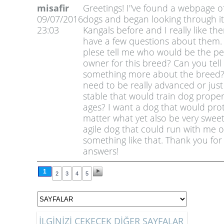
misafir
Greetings! I''ve found a webpage o
09/07/2016
dogs and began looking through it.
23:03
Kangals before and I really like the
have a few questions about them.
plese tell me who would be the pe
owner for this breed? Can you tel
something more about the breed?
need to be really advanced or jus
stable that would train dog properl
ages? I want a dog that would pro
matter what yet also be very swee
agile dog that could run with me o
something like that. Thank you for
answers!
1
2
3
4
5
İLGİNİZİ ÇEKECEK DİĞER SAYFALAR