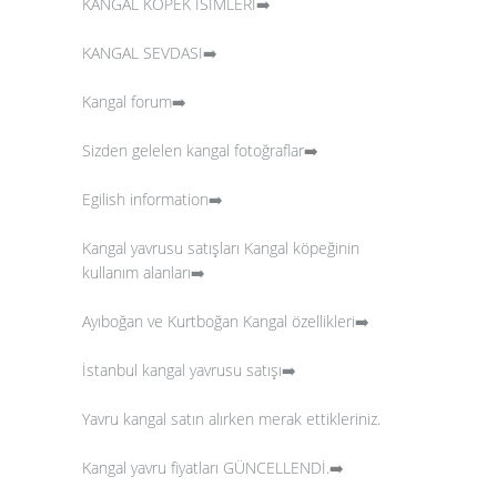
KANGAL KÖPEK İSİMLERİ➡️
KANGAL SEVDASI➡️
Kangal forum➡️
Sizden gelelen kangal fotoğraflar
➡️
Egilish information➡️
Kangal yavrusu satışları
Kangal köpeğinin
kullanım alanları➡️
Ayıboğan ve Kurtboğan Kangal özellikleri➡️
İstanbul kangal yavrusu satışı➡️
Yavru kangal satın alırken merak ettikleriniz.
Kangal yavru fiyatları GÜNCELLENDİ.
➡️