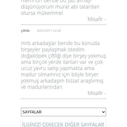
memnun bende bu yaz almayı
düşünüyorum murat abi tatardan
olursa mükemmel
Misafir -
çiftlik
02/01/2011 23:48
mrb arkadaşlar bende bu konuda
birşeyler paylaşmak istedim
doğaköpek çiftliği diye birşey yokmuş
ama birçok yerde ilanları var ve çok
ucuz yavru satışı yapmakta ama
madur olmamnız için böyle biryer
yokmuş arkadaşım bizzat araştırmış
ve madurlarından
Misafir -
İLGİNİZİ ÇEKECEK DİĞER SAYFALAR