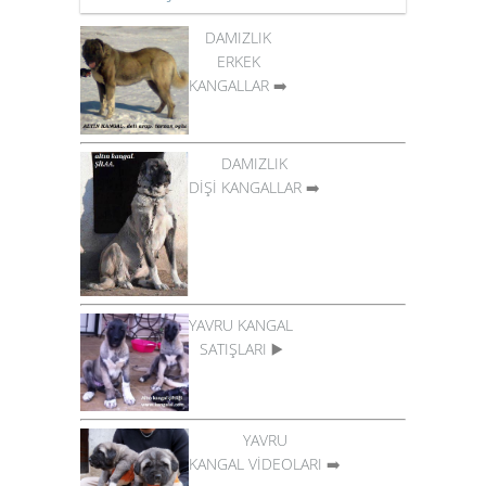
DAMIZLIK
ERKEK
KANGALLAR
➡️
DAMIZLIK
DİŞİ KANGALLAR
➡️
YAVRU KANGAL
SATIŞLARI
▶️
YAVRU
KANGAL VİDEOLARI
➡️