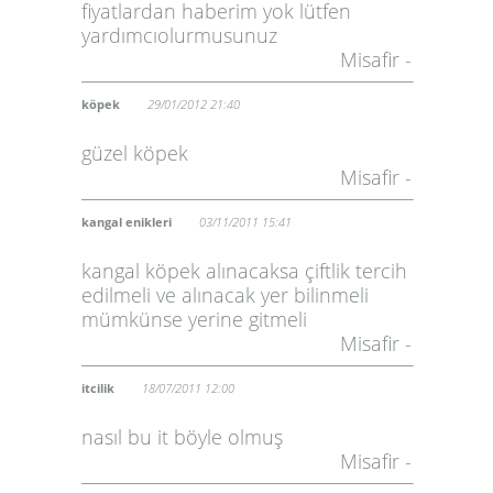
fiyatlardan haberim yok lütfen
yardımcıolurmusunuz
Misafir -
köpek
29/01/2012 21:40
güzel köpek
Misafir -
kangal enikleri
03/11/2011 15:41
kangal köpek alınacaksa çiftlik tercih
edilmeli ve alınacak yer bilinmeli
mümkünse yerine gitmeli
Misafir -
itcilik
18/07/2011 12:00
nasıl bu it böyle olmuş
Misafir -