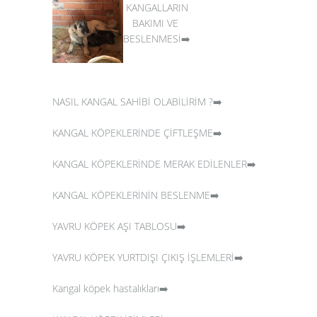
KANGALLARIN
BAKIMI VE
BESLENMESİ➡️
NASIL KANGAL SAHİBİ OLABİLİRİM ?➡️
KANGAL KÖPEKLERİNDE ÇİFTLEŞME➡️
KANGAL KÖPEKLERİNDE MERAK EDİLENLER➡️
KANGAL KÖPEKLERİNİN BESLENME➡️
YAVRU KÖPEK AŞI TABLOSU➡️
YAVRU KÖPEK YURTDIŞI ÇIKIŞ İŞLEMLERİ➡️
Kangal köpek hastalıkları➡️