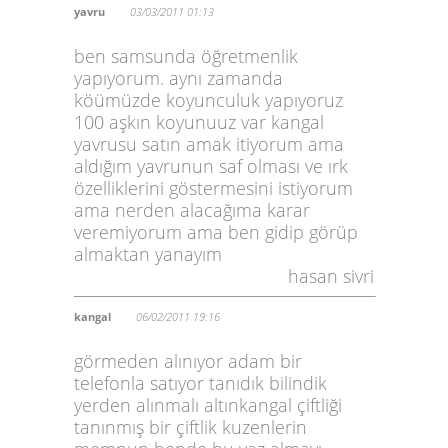
yavru
03/03/2011 01:13
ben samsunda öğretmenlik
yapıyorum. aynı zamanda
köümüzde koyunculuk yapıyoruz
100 aşkın koyunuuz var kangal
yavrusu satın amak itiyorum ama
aldığım yavrunun saf olması ve ırk
özelliklerini göstermesini istiyorum
ama nerden alacağıma karar
veremiyorum ama ben gidip görüp
almaktan yanayım
hasan sivri
kangal
06/02/2011 19:16
görmeden alınıyor adam bir
telefonla satıyor tanıdık bilindik
yerden alınmalı altınkangal çiftliği
tanınmış bir çiftlik kuzenlerin