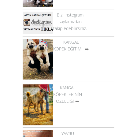
Bizi instegram
sayfamızdan
takip edebilirsiniz.
KANGAL
KÖPEK EĞİTİMİ
➡️
KANGAL
KÖPEKLERİNİN
ÖZELLİĞİ
➡️
YAVRU