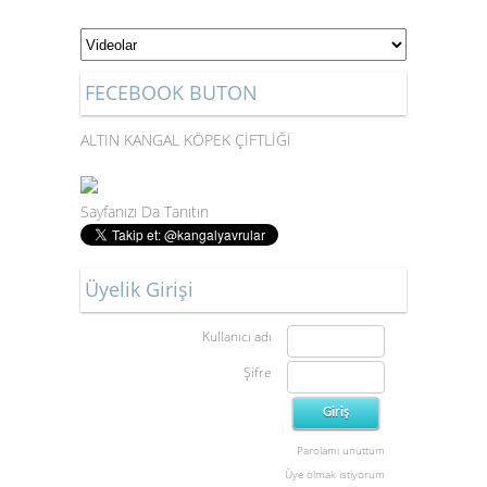
FECEBOOK BUTON
ALTIN KANGAL KÖPEK ÇİFTLİĞİ
Sayfanızı Da Tanıtın
Üyelik Girişi
Kullanıcı adı
Şifre
Parolamı unuttum
Üye olmak istiyorum