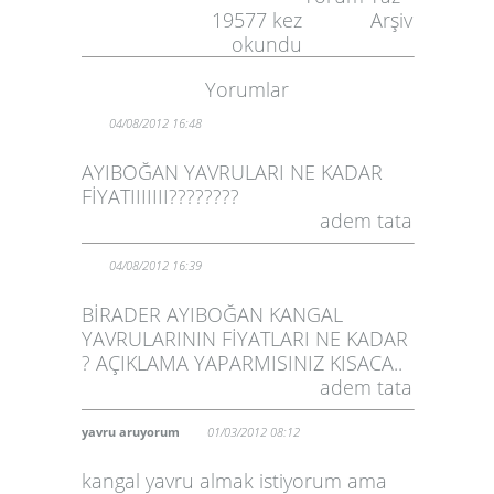
19577
kez
Arşiv
okundu
Yorumlar
04/08/2012 16:48
AYIBOĞAN YAVRULARI NE KADAR
FİYATIIIIIII????????
adem tata
04/08/2012 16:39
BİRADER AYIBOĞAN KANGAL
YAVRULARININ FİYATLARI NE KADAR
? AÇIKLAMA YAPARMISINIZ KISACA..
adem tata
yavru aruyorum
01/03/2012 08:12
kangal yavru almak istiyorum ama