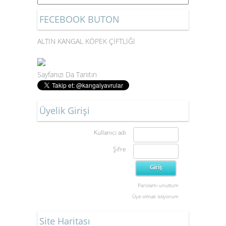
FECEBOOK BUTON
ALTIN KANGAL KÖPEK ÇİFTLİĞİ
Sayfanızı Da Tanıtın
Üyelik Girişi
Kullanıcı adı
Şifre
Parolamı unuttum
Üye olmak istiyorum
Site Haritası