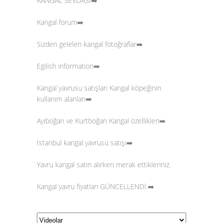
KANGAL SEVDASI➡️
Kangal forum➡️
Sizden gelelen kangal fotoğraflar
➡️
Egilish information➡️
Kangal yavrusu satışları
Kangal köpeğinin
kullanım alanları➡️
Ayıboğan ve Kurtboğan Kangal özellikleri➡️
İstanbul kangal yavrusu satışı➡️
Yavru kangal satın alırken merak ettikleriniz.
Kangal yavru fiyatları GÜNCELLENDİ.
➡️