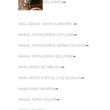
BESLENMESİ➡️
NASIL KANGAL SAHİBİ OLABİLİRİM ?➡️
KANGAL KÖPEKLERİNDE ÇİFTLEŞME➡️
KANGAL KÖPEKLERİNDE MERAK EDİLENLER➡️
KANGAL KÖPEKLERİNİN BESLENME➡️
YAVRU KÖPEK AŞI TABLOSU➡️
YAVRU KÖPEK YURTDIŞI ÇIKIŞ İŞLEMLERİ➡️
Kangal köpek hastalıkları➡️
KANGAL KÖPEK İSİMLERİ➡️