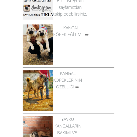
Bizi instegram
sayfamızdan
takip edebilirsiniz.
KANGAL
KÖPEK EĞİTİMİ
➡️
KANGAL
KÖPEKLERİNİN
ÖZELLİĞİ
➡️
YAVRU
KANGALLARIN
BAKIMI VE