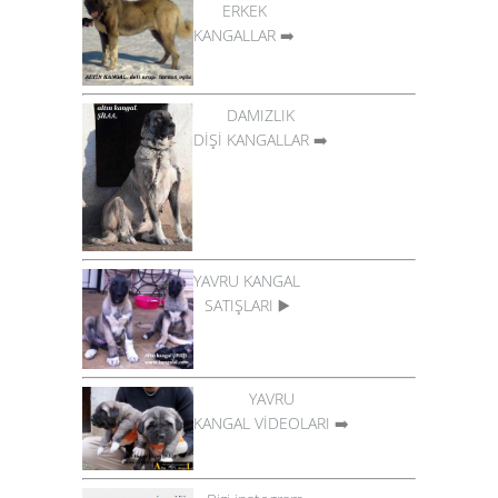
ERKEK
KANGALLAR
➡️
DAMIZLIK
DİŞİ KANGALLAR
➡️
YAVRU KANGAL
SATIŞLARI
▶️
YAVRU
KANGAL VİDEOLARI
➡️