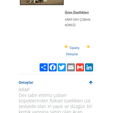
Ürün Özellikleri
ARAP DEV ÇOBAN
KÖPEĞİ
Sipariş
Detaylar
Paylaş
Facebook
Twitter
Email
Gmail
LinkedIn
Detaylar
ARAP
Dev tabir ettimiz çoban
köpeklerinden fiziksel özellikleri üst
seviyede olan iri yapılı ve düzgün bir
kemik yapısına sahip olan Arap