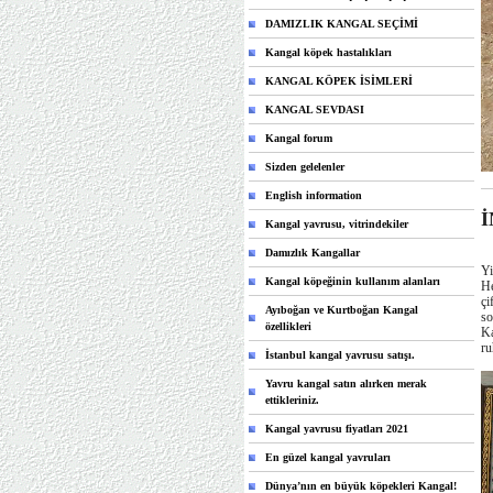
DAMIZLIK KANGAL SEÇİMİ
Kangal köpek hastalıkları
KANGAL KÖPEK İSİMLERİ
KANGAL SEVDASI
Kangal forum
Sizden gelelenler
English information
Kangal yavrusu, vitrindekiler
Damızlık Kangallar
Yi
Kangal köpeğinin kullanım alanları
He
çi
Ayıboğan ve Kurtboğan Kangal
so
özellikleri
Ka
ru
İstanbul kangal yavrusu satışı.
Yavru kangal satın alırken merak
ettikleriniz.
Kangal yavrusu fiyatları 2021
En güzel kangal yavruları
Dünya’nın en büyük köpekleri Kangal!