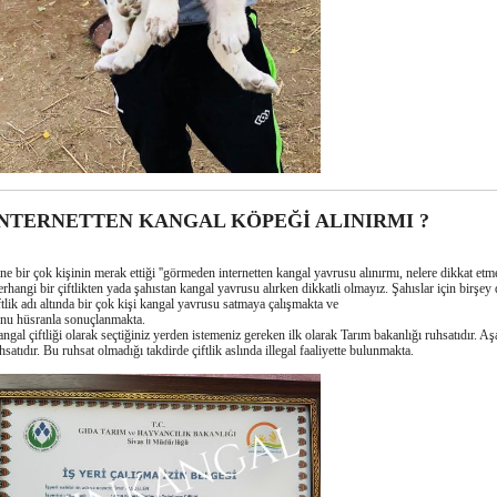
İNTERNETTEN KANGAL KÖPEĞİ ALINIRMI ?
ne bir çok kişinin merak ettiği ''görmeden internetten kangal yavrusu alınırmı, nelere dikkat etme
rhangi bir çiftlikten yada şahıstan kangal yavrusu alırken dikkatli olmayız. Şahıslar için birşe
ftlik adı altında bir çok kişi kangal yavrusu satmaya çalışmakta ve
nu hüsranla sonuçlanmakta.
ngal çiftliği olarak seçtiğiniz yerden istemeniz gereken ilk olarak Tarım bakanlığı ruhsatıdır. Aş
hsatıdır. Bu ruhsat olmadığı takdirde çiftlik aslında illegal faaliyette bulunmakta.