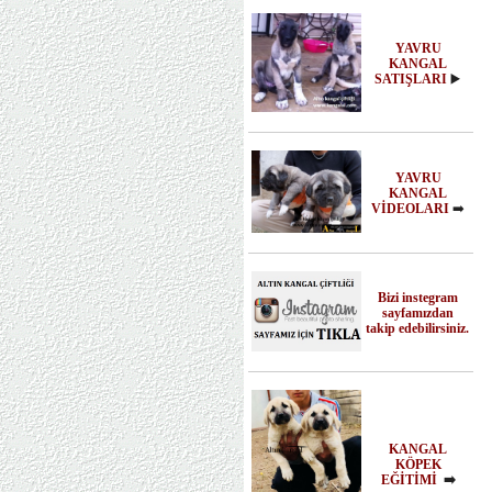
YAVRU
KANGAL
SATIŞLARI
▶️
YAVRU
KANGAL
VİDEOLARI
➡️
Bizi instegram
sayfamızdan
takip edebilirsiniz.
KANGAL
KÖPEK
EĞİTİMİ
➡️