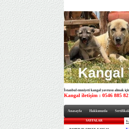
İstanbul emniyeti kangal yavrusu almak için 
Kangal iletişim : 0546 885 82
Anasayfa
Hakkımızda
Sertifikal
SAYFALAR
Ka