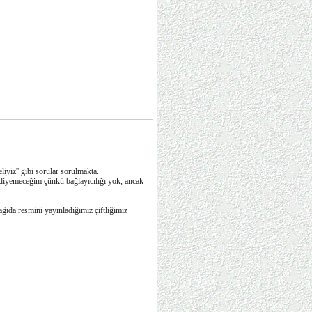
liyiz'' gibi sorular sorulmakta.
y diyemeceğim çünkü bağlayıcılığı yok, ancak
ağıda resmini yayınladığımız çiftliğimiz