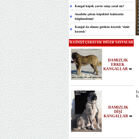
Kangal köpek yavru satışı yasal mı?
Anadolu çoban köpekleri hakkında
bilgilendirme!
Kangal da olması gereken kuyruk ‘simit
kuyruk’
İLGİNİZİ ÇEKECEK DİĞER SAYFALAR
DAMIZLIK
ERKEK
KANGALLAR
➡️
Er
Ka
DAMIZLIK
DİŞİ
KANGALLAR
➡️