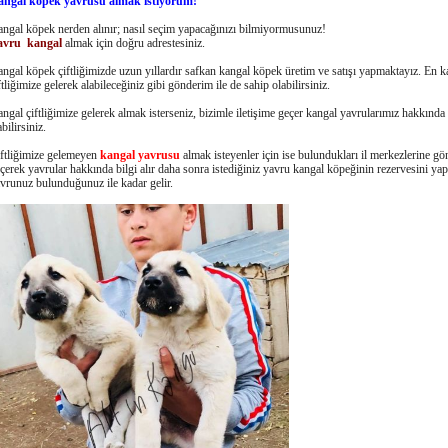
angal köpek yavrusu almak istiyorum!
ngal köpek nerden alınır; nasıl seçim yapacağınızı bilmiyormusunuz!
avru
kangal
almak için doğru adrestesiniz.
ngal köpek çiftliğimizde uzun yıllardır safkan kangal köpek üretim ve satışı yapmaktayız. En kal
ftliğimize gelerek alabileceğiniz gibi gönderim ile de sahip olabilirsiniz.
ngal çiftliğimize gelerek almak isterseniz, bizimle iletişime geçer kangal yavrularımız hakkında 
abilirsiniz.
ftliğimize gelemeyen
kangal yavrusu
almak isteyenler için ise bulundukları il merkezlerine gö
çerek yavrular hakkında bilgi alır daha sonra istediğiniz yavru kangal köpeğinin rezervesini yap
vrunuz bulunduğunuz ile kadar gelir.