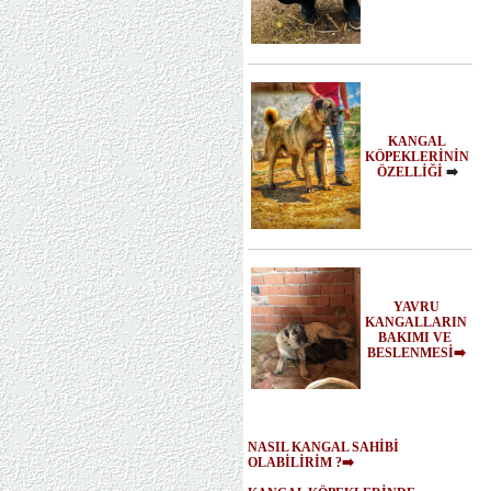
KANGAL
KÖPEKLERİNİN
ÖZELLİĞİ
➡️
YAVRU
KANGALLARIN
BAKIMI VE
BESLENMESİ➡️
NASIL KANGAL SAHİBİ
OLABİLİRİM ?➡️