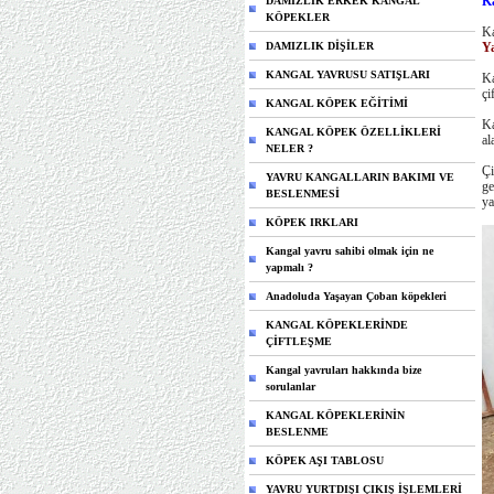
K
DAMIZLIK ERKEK KANGAL
KÖPEKLER
Ka
DAMIZLIK DİŞİLER
Y
KANGAL YAVRUSU SATIŞLARI
Ka
çi
KANGAL KÖPEK EĞİTİMİ
Ka
KANGAL KÖPEK ÖZELLİKLERİ
al
NELER ?
Çi
YAVRU KANGALLARIN BAKIMI VE
ge
BESLENMESİ
ya
KÖPEK IRKLARI
Kangal yavru sahibi olmak için ne
yapmalı ?
Anadoluda Yaşayan Çoban köpekleri
KANGAL KÖPEKLERİNDE
ÇİFTLEŞME
Kangal yavruları hakkında bize
sorulanlar
KANGAL KÖPEKLERİNİN
BESLENME
KÖPEK AŞI TABLOSU
YAVRU YURTDIŞI ÇIKIŞ İŞLEMLERİ