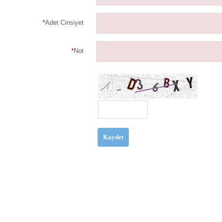
*
Adet Cinsiyet
*
Not
Kaydet