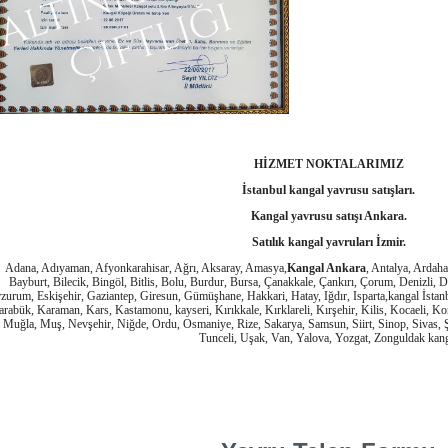
HİZMET NOKTALARIMIZ
İstanbul kangal yavrusu satışları.
Kangal yavrusu satışı Ankara.
Satılık kangal yavruları İzmir.
Adana, Adıyaman, Afyonkarahisar, Ağrı, Aksaray, Amasya,
Kangal Ankara
, Antalya, Ardaha
Bayburt, Bilecik, Bingöl, Bitlis, Bolu, Burdur, Bursa, Çanakkale, Çankırı, Çorum, Denizli, D
zurum, Eskişehir, Gaziantep, Giresun, Gümüşhane, Hakkari, Hatay, Iğdır, Isparta,kangal İstan
rabük, Karaman, Kars, Kastamonu, kayseri, Kırıkkale, Kırklareli, Kırşehir, Kilis, Kocaeli,
Muğla, Muş, Nevşehir, Niğde, Ordu, Osmaniye, Rize, Sakarya, Samsun, Siirt, Sinop, Sivas, Şa
Tunceli, Uşak, Van, Yalova, Yozgat, Zonguldak kan