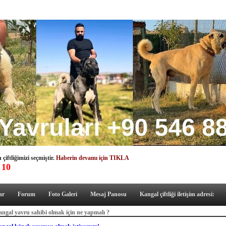
çiftliğimizi seçmiştir.
Haberin devamı için TIKLA
 10
ar
Forum
Foto Galeri
Mesaj Panosu
Kangal çiftliği iletişim adresi:
ngal yavru sahibi olmak için ne yapmalı ?