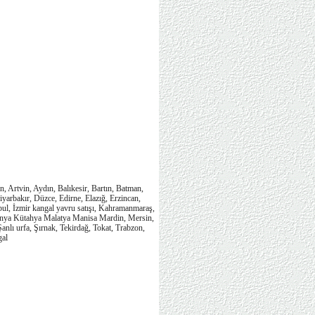
n, Artvin, Aydın, Balıkesir, Bartın, Batman,
iyarbakır, Düzce, Edirne, Elazığ, Erzincan,
bul, İzmir kangal yavru satışı, Kahramanmaraş,
 Konya Kütahya Malatya Manisa Mardin, Mersin,
nlı urfa, Şırnak, Tekirdağ, Tokat, Trabzon,
gal