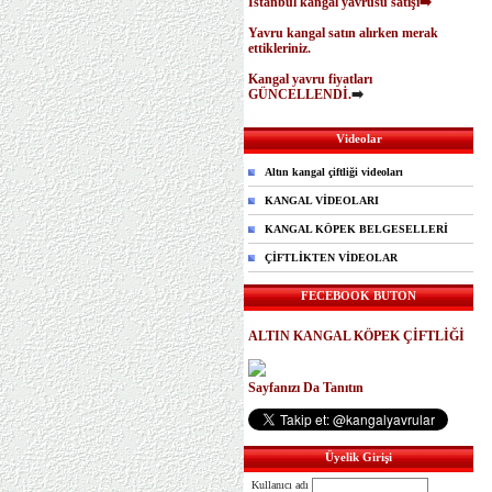
İstanbul kangal yavrusu satışı➡️
Yavru kangal satın alırken merak
ettikleriniz.
Kangal yavru fiyatları
GÜNCELLENDİ.
➡️
Videolar
Altın kangal çiftliği videoları
KANGAL VİDEOLARI
KANGAL KÖPEK BELGESELLERİ
ÇİFTLİKTEN VİDEOLAR
FECEBOOK BUTON
ALTIN KANGAL KÖPEK ÇİFTLİĞİ
Sayfanızı Da Tanıtın
Üyelik Girişi
Kullanıcı adı