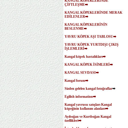
KANGAL KÖPEKLERİNDE
ÇİFTLEŞME➡️
KANGAL KÖPEKLERİNDE MERAK
EDİLENLER➡️
KANGAL KÖPEKLERİNİN
BESLENME➡️
YAVRU KÖPEK AŞI TABLOSU➡️
YAVRU KÖPEK YURTDIŞI ÇIKIŞ
İŞLEMLERİ➡️
Kangal köpek hastalıkları➡️
KANGAL KÖPEK İSİMLERİ➡️
KANGAL SEVDASI➡️
Kangal forum➡️
Sizden gelelen kangal fotoğraflar
➡️
Egilish information➡️
Kangal yavrusu satışları
Kangal
köpeğinin kullanım alanları➡️
Ayıboğan ve Kurtboğan Kangal
özellikleri➡️