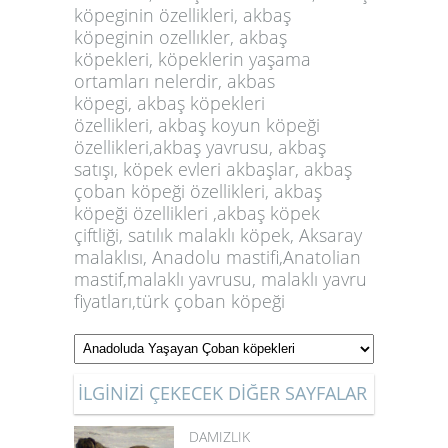
köpeginin özellikleri
,
akbaş
köpeginin ozellıkler
,
akbaş
köpekleri
,
köpeklerin yaşama
ortamları nelerdir
,
akbas
köpegi
,
akbaş köpekleri
özellikleri
,
akbaş koyun köpeği
özellikleri
,
akbaş yavrusu
,
akbaş
satışı
,
köpek evleri akbaşlar
,
akbaş
çoban köpeği özellikleri
,
akbaş
köpeği özellikleri
,
akbaş köpek
çiftliği
,
satılık malaklı köpek
,
Aksaray
malaklısı
,
Anadolu mastifi
,
Anatolian
mastif
,
malaklı yavrusu
,
malaklı yavru
fiyatları
,
türk çoban köpeğ
i
İLGİNİZİ ÇEKECEK DİĞER SAYFALAR
DAMIZLIK