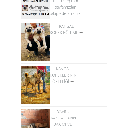
Bizi instegram
sayfamızdan
takip edebilirsiniz.
KANGAL
KÖPEK EĞİTİMİ
➡️
KANGAL
KÖPEKLERİNİN
ÖZELLİĞİ
➡️
YAVRU
KANGALLARIN
BAKIMI VE