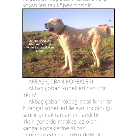
koyabilen tek köpek çinsidir.
AKBAŞ ÇOBAN KÖPEKLERİ
Akbaş çoban köpekleri nasıl bir
ırktır?
Akbaş çoban köpeği nasıl bir ırktır
?
Kangal köpekleri ile aynı ırk olduğu
sanılır ancak tamamen farklı bir
ırktır, genelde maskesi az olan
kangal köpeklerine akbaş
denilmektedir bu doğru değildir.