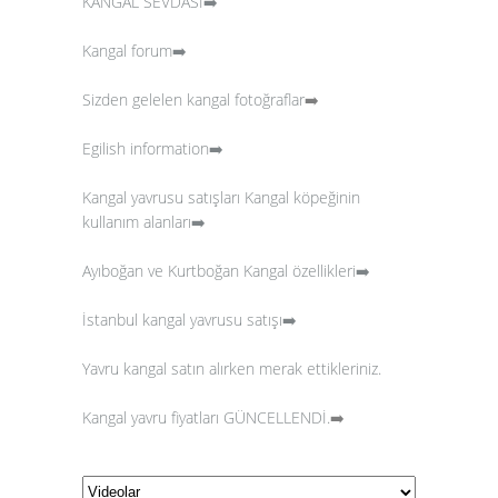
KANGAL SEVDASI➡️
Kangal forum➡️
Sizden gelelen kangal fotoğraflar
➡️
Egilish information➡️
Kangal yavrusu satışları
Kangal köpeğinin
kullanım alanları➡️
Ayıboğan ve Kurtboğan Kangal özellikleri➡️
İstanbul kangal yavrusu satışı➡️
Yavru kangal satın alırken merak ettikleriniz.
Kangal yavru fiyatları GÜNCELLENDİ.
➡️