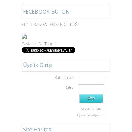
FECEBOOK BUTON
ALTIN KANGAL KÖPEK ÇİFTLİĞİ
Sayfanızı Da Tanıtın
Üyelik Girişi
Kullanıcı adı
Şifre
Parolamı unuttum
Üye olmak istiyorum
Site Haritası