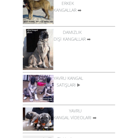
ERKEK
KANGALLAR
➡️
DAMIZLIK
DİŞİ KANGALLAR
➡️
YAVRU KANGAL
SATIŞLARI
▶️
YAVRU
KANGAL VİDEOLARI
➡️