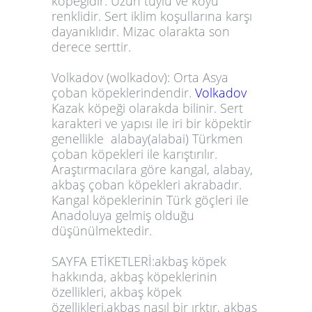
köpeğidir. Uzun tüylü ve koyu
renklidir. Sert iklim koşullarına karşı
dayanıklıdır. Mizac olarakta son
derece serttir.
Volkadov (wolkadov):
Orta Asya
çoban köpeklerindendir.
Volkadov
Kazak köpeği olarakda bilinir. Sert
karakteri ve yapısı ile iri bir köpektir
genellikle
alabay
(
alabai
) Türkmen
çoban köpekleri ile karıştırılır.
Araştırmacılara göre kangal, alabay,
akbaş çoban köpekleri akrabadır.
Kangal köpeklerinin Türk göçleri ile
Anadoluya gelmiş olduğu
düşünülmektedir.
SAYFA ETİKETLERİ:
akbaş köpek
hakkında
,
akbaş köpeklerinin
özellikleri
,
akbaş köpek
özellikleri
,
akbaş nasıl bir ırktır
,
akbaş