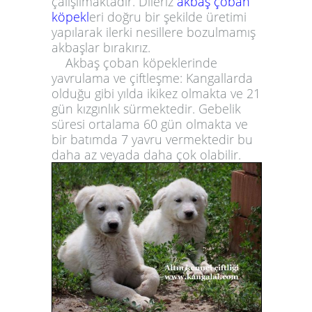
çalışılmaktadır. Dileriz
akbaş çoban
köpekl
eri doğru bir şekilde üretimi
yapılarak ilerki nesillere bozulmamış
akbaşlar bırakırız.
Akbaş çoban köpeklerinde
yavrulama ve çiftleşme:
Kangallarda
olduğu gibi yılda ikikez olmakta ve 21
gün kızgınlık sürmektedir. Gebelik
süresi ortalama 60 gün olmakta ve
bir batımda 7 yavru vermektedir bu
daha az veyada daha çok olabilir.