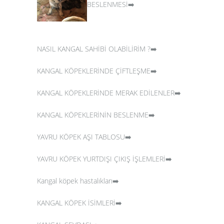
BESLENMESİ➡️
NASIL KANGAL SAHİBİ OLABİLİRİM ?➡️
KANGAL KÖPEKLERİNDE ÇİFTLEŞME➡️
KANGAL KÖPEKLERİNDE MERAK EDİLENLER➡️
KANGAL KÖPEKLERİNİN BESLENME➡️
YAVRU KÖPEK AŞI TABLOSU➡️
YAVRU KÖPEK YURTDIŞI ÇIKIŞ İŞLEMLERİ➡️
Kangal köpek hastalıkları➡️
KANGAL KÖPEK İSİMLERİ➡️