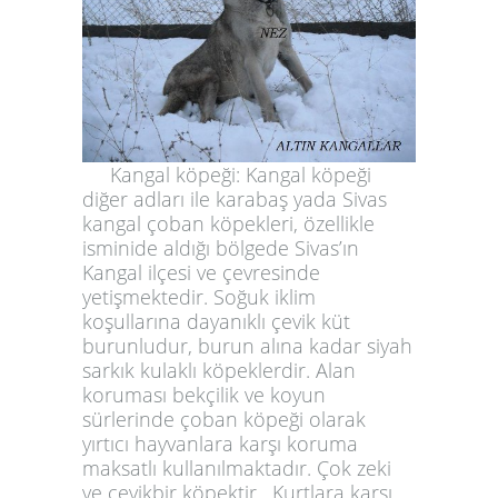
Kangal köpeği:
Kangal köpeği
diğer adları ile karabaş yada Sivas
kangal çoban köpekleri, özellikle
isminide aldığı bölgede Sivas’ın
Kangal ilçesi ve çevresinde
yetişmektedir. Soğuk iklim
koşullarına dayanıklı çevik küt
burunludur, burun alına kadar siyah
sarkık kulaklı köpeklerdir. Alan
koruması bekçilik ve koyun
sürlerinde çoban köpeği olarak
yırtıcı hayvanlara karşı koruma
maksatlı kullanılmaktadır. Çok zeki
ve çevikbir köpektir . Kurtlara karşı