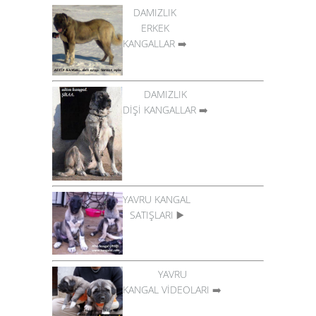
DAMIZLIK
ERKEK
KANGALLAR
➡️
DAMIZLIK
DİŞİ KANGALLAR
➡️
YAVRU KANGAL
SATIŞLARI
▶️
YAVRU
KANGAL VİDEOLARI
➡️