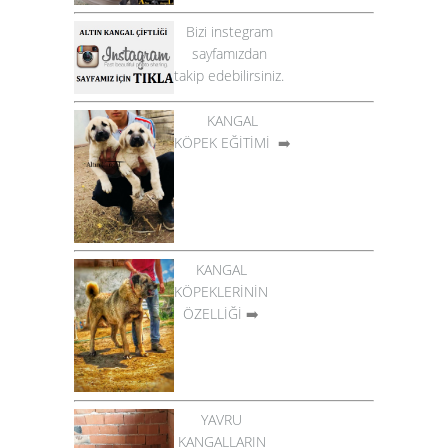
Bizi instegram
sayfamızdan
takip edebilirsiniz.
KANGAL
KÖPEK EĞİTİMİ
➡️
KANGAL
KÖPEKLERİNİN
ÖZELLİĞİ
➡️
YAVRU
KANGALLARIN