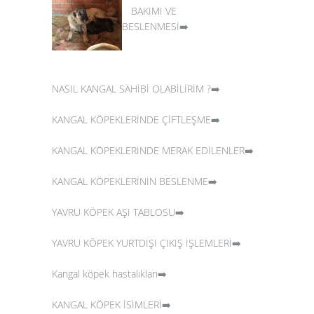
BAKIMI VE
BESLENMESİ➡️
NASIL KANGAL SAHİBİ OLABİLİRİM ?➡️
KANGAL KÖPEKLERİNDE ÇİFTLEŞME➡️
KANGAL KÖPEKLERİNDE MERAK EDİLENLER➡️
KANGAL KÖPEKLERİNİN BESLENME➡️
YAVRU KÖPEK AŞI TABLOSU➡️
YAVRU KÖPEK YURTDIŞI ÇIKIŞ İŞLEMLERİ➡️
Kangal köpek hastalıkları➡️
KANGAL KÖPEK İSİMLERİ➡️