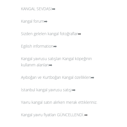
KANGAL SEVDASI➡️
Kangal forum➡️
Sizden gelelen kangal fotoğraflar
➡️
Egilish information➡️
Kangal yavrusu satışları
Kangal köpeğinin
kullanım alanları➡️
Ayıboğan ve Kurtboğan Kangal özellikleri➡️
İstanbul kangal yavrusu satışı➡️
Yavru kangal satın alırken merak ettikleriniz.
Kangal yavru fiyatları GÜNCELLENDİ.
➡️