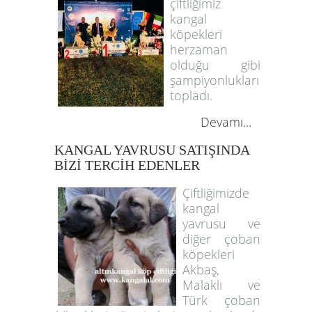
çiftliğimiz
kangal
köpekleri
herzaman
olduğu gibi
şampiyonlukları
topladı.
Devamı...
KANGAL YAVRUSU SATIŞINDA
BİZİ TERCİH EDENLER
Çiftliğimizde
kangal
yavrusu ve
diğer çoban
köpekleri
Akbaş,
Malaklı ve
Türk çoban