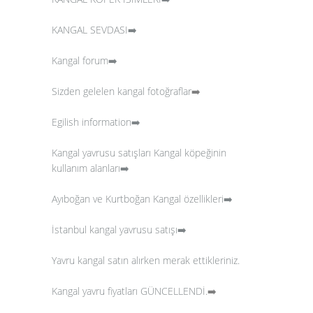
KANGAL SEVDASI➡️
Kangal forum➡️
Sizden gelelen kangal fotoğraflar
➡️
Egilish information➡️
Kangal yavrusu satışları
Kangal köpeğinin
kullanım alanları➡️
Ayıboğan ve Kurtboğan Kangal özellikleri➡️
İstanbul kangal yavrusu satışı➡️
Yavru kangal satın alırken merak ettikleriniz.
Kangal yavru fiyatları GÜNCELLENDİ.
➡️