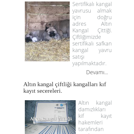
Sertifikalı kangal
yavrusu almak
için doğru
adres Altın
Kangal Çittiği.
Çiftliğimizde
sertifikalı safkan
kangal yavru
satışı
yapılmaktadır.
Devamı...
Altın kangal çiftliği kangalları kıf
kayıt secereleri.
Altın kangal
damızlıkları
kif kayıt
hakemleri
tarafından