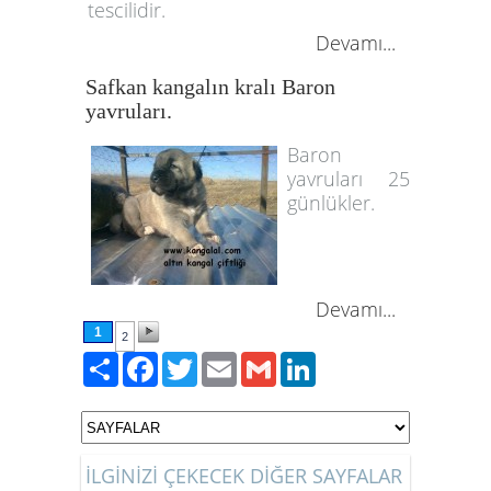
tescilidir.
Devamı...
Safkan kangalın kralı Baron
yavruları.
Baron
yavruları 25
günlükler.
Devamı...
1
2
Paylaş
Facebook
Twitter
Email
Gmail
LinkedIn
İLGİNİZİ ÇEKECEK DİĞER SAYFALAR