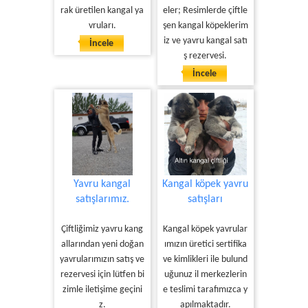
rak üretilen kangal ya
eler; Resimlerde çiftle
vruları.
şen kangal köpeklerim
iz ve yavru kangal satı
İncele
ş rezervesi.
İncele
Yavru kangal
Kangal köpek yavru
satışlarımız.
satışları
Çiftliğimiz yavru kang
Kangal köpek yavrular
allarından yeni doğan
ımızın üretici sertifika
yavrularımızın satış ve
ve kimlikleri ile bulund
rezervesi için lütfen bi
uğunuz il merkezlerin
zimle iletişime geçini
e teslimi tarafımızca y
z.
apılmaktadır.