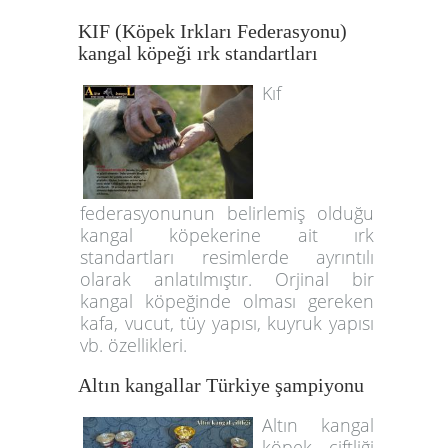
KIF (Köpek Irkları Federasyonu)
kangal köpeği ırk standartları
Kıf
federasyonunun belirlemiş olduğu
kangal köpekerine ait ırk
standartları resimlerde ayrıntılı
olarak anlatılmıştır. Orjinal bir
kangal köpeğinde olması gereken
kafa, vucut, tüy yapısı, kuyruk yapısı
vb. özellikleri.
Altın kangallar Türkiye şampiyonu
Altın kangal
köpek çiftliği