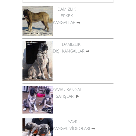
DAMIZLIK
ERKEK
KANGALLAR
➡️
DAMIZLIK
DİŞİ KANGALLAR
➡️
YAVRU KANGAL
SATIŞLARI
▶️
YAVRU
KANGAL VİDEOLARI
➡️