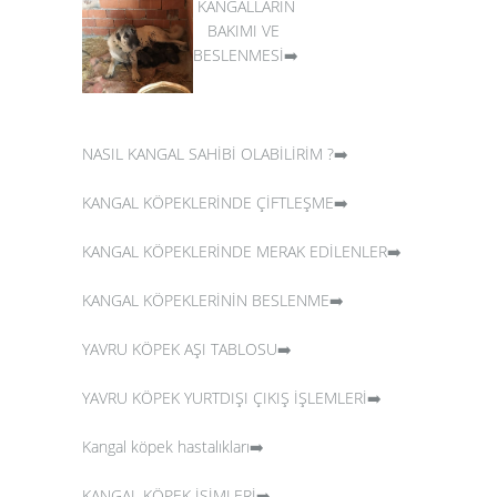
KANGALLARIN
BAKIMI VE
BESLENMESİ➡️
NASIL KANGAL SAHİBİ OLABİLİRİM ?➡️
KANGAL KÖPEKLERİNDE ÇİFTLEŞME➡️
KANGAL KÖPEKLERİNDE MERAK EDİLENLER➡️
KANGAL KÖPEKLERİNİN BESLENME➡️
YAVRU KÖPEK AŞI TABLOSU➡️
YAVRU KÖPEK YURTDIŞI ÇIKIŞ İŞLEMLERİ➡️
Kangal köpek hastalıkları➡️
KANGAL KÖPEK İSİMLERİ➡️