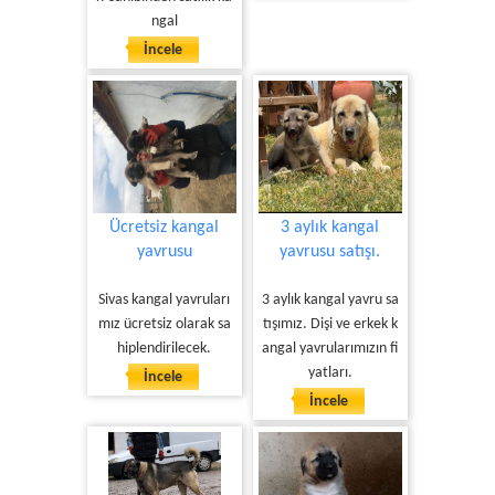
ngal
İncele
Ücretsiz kangal
3 aylık kangal
yavrusu
yavrusu satışı.
Sivas kangal yavruları
3 aylık kangal yavru sa
mız ücretsiz olarak sa
tışımız. Dişi ve erkek k
hiplendirilecek.
angal yavrularımızın fi
yatları.
İncele
İncele