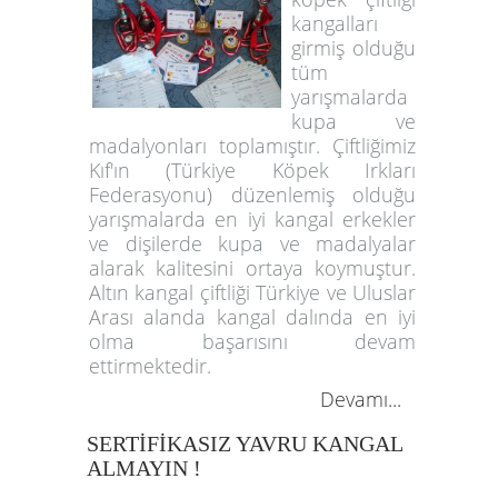
kangalları
girmiş olduğu
tüm
yarışmalarda
kupa ve
madalyonları toplamıştır. Çiftliğimiz
Kıf'ın (Türkiye Köpek Irkları
Federasyonu) düzenlemiş olduğu
yarışmalarda en iyi kangal erkekler
ve dişilerde kupa ve madalyalar
alarak kalitesini ortaya koymuştur.
Altın kangal çiftliği Türkiye ve Uluslar
Arası alanda kangal dalında en iyi
olma başarısını devam
ettirmektedir.
Devamı...
SERTİFİKASIZ YAVRU KANGAL
ALMAYIN !