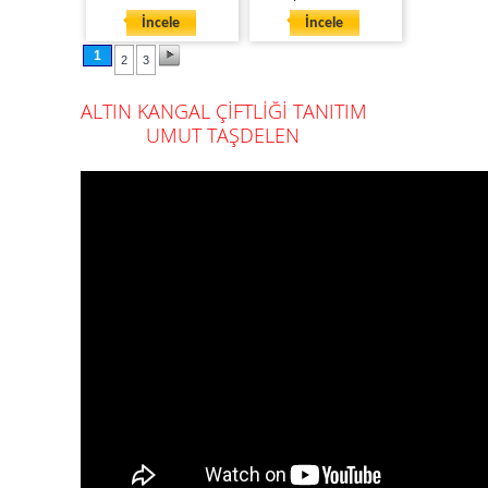
İncele
İncele
1
2
3
ALTIN KANGAL ÇİFTLİĞİ TANITIM
UMUT TAŞDELEN