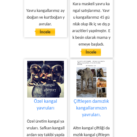
Kara maskeli yavru ka
Yavru kangallarımız ay
ngal satışlarımız. Yavr
ıboğan ve kurtboğan y
u kangallarımız 45 gü
avrular.
nlük olup ilk iç ve dış p
arazitleri yapılmıştır. E
İncele
k besin olarak mama y
emeye başladı.
İncele
Özel kangal
Çiftleşen damızlık
yavruları
kangallarımızın
yavruları.
Özel üretim kangal ya
vruları. Safkan kangall
Altın kangal çiftliği da
ardan soy takibi yapıla
mızlık kangal çiftleşm