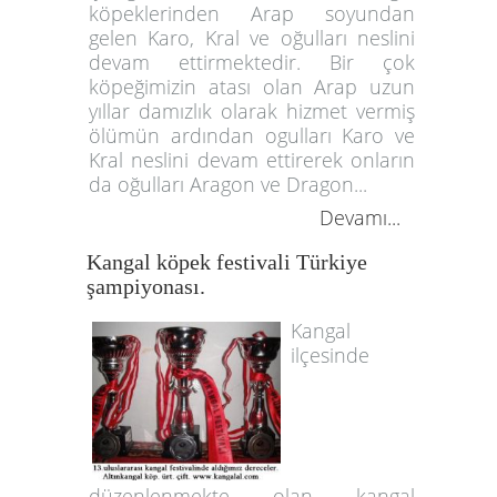
köpeklerinden Arap soyundan
gelen Karo, Kral ve oğulları neslini
devam ettirmektedir. Bir çok
köpeğimizin atası olan Arap uzun
yıllar damızlık olarak hizmet vermiş
ölümün ardından ogulları Karo ve
Kral neslini devam ettirerek onların
da oğulları Aragon ve Dragon...
Devamı...
Kangal köpek festivali Türkiye
şampiyonası.
Kangal
ilçesinde
düzenlenmekte olan kangal