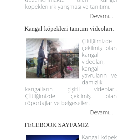
köpekleri ırk yarışması ve tanıtımı.
Devamı...
Kangal köpekleri tanıtım videoları.
Çiftliğimizde
çekilmiş olan
kangal
videoları,
kangal
yavruların ve
damızlık
kangalların çişitli videoları.
Çİftliğimizde çekilmiş olan
röportajlar ve belgeseller.
Devamı...
FECEBOOK SAYFAMIZ
Kangal köpek