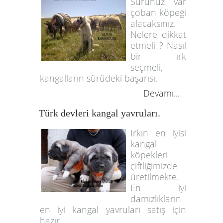
Sürünüz var
çoban köpeği
alacaksınız.
Nelere dikkat
etmeli ? Nasıl
bir ırk
seçmeli,
kangalların sürüdeki başarısı.
Devamı...
Türk devleri kangal yavruları.
Irkın en iyisi
kangal
köpekleri
çiftliğimizde
üretilmekte.
En iyi
damızlıkların
en iyi kangal yavruları satış için
hazır.