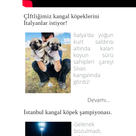
Çİftliğimiz kangal köpeklerini
İtalyanlar istiyor!
İtalya'da yoğun
kurt saldırısı
altında kalan
koyun sürü
sahipleri çareyi
Sivas
kangalında
gördü!
Devamı...
İstanbul kangal köpek şampiyonası.
Gelenek
bozulmadı,