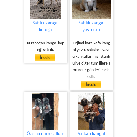
Satılık kangal
Satılık kangal
köpeği
yavruları
Kurtboğan kangal köp
Orjinal kara kafa kang
eği satılık.
al yavru satışları, yavr
u kangallarımız İstanb
İncele
ul ve diğer tüm illere s
orunsuz gönderilmekt
edir.
İncele
Özel üretim safkan
Safkan kangal