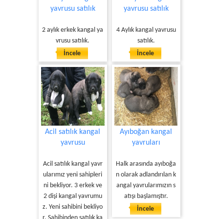
yavrusu satılık
yavrusu satılık
2 aylık erkek kangal ya
4 Aylık kangal yavrusu
vrusu satılık.
satılık.
İncele
İncele
Acil satılık kangal
Ayıboğan kangal
yavrusu
yavruları
Acil satılık kangal yavr
Halk arasında ayıboğa
ularımız yeni sahipleri
n olarak adlandırılan k
ni bekliyor. 3 erkek ve
angal yavrularımızın s
2 dişi kangal yavrumu
atışı başlamıştır.
z. Yeni sahibini bekliyo
İncele
r. Sahibinden satılık ka