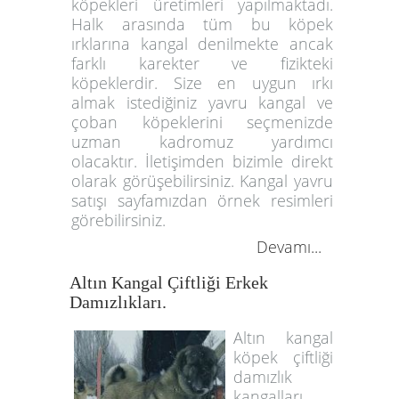
köpekleri üretimleri yapılmaktadı.
Halk arasında tüm bu köpek
ırklarına kangal denilmekte ancak
farklı karekter ve fizikteki
köpeklerdir. Size en uygun ırkı
almak istediğiniz yavru kangal ve
çoban köpeklerini seçmenizde
uzman kadromuz yardımcı
olacaktır. İletişimden bizimle direkt
olarak görüşebilirsiniz. Kangal yavru
satışı sayfamızdan örnek resimleri
görebilirsiniz.
Devamı...
Altın Kangal Çiftliği Erkek
Damızlıkları.
Altın kangal
köpek çiftliği
damızlık
kangalları