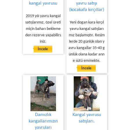
kangal yavrusu
yavru satışı
(kocakafa kırçıllar)
2019 yılı yavru kangal
satışlarımız, özel üreti
Yeni dogan kara kırçıl
miçin baharı bekleme
yavru kangal satışları
den rezerve yapabilirs
mız başlamıştır. Resim
iniz.
lerde 20 günlük olan y
avru kangallar 35-40 g
İncele
ünlük olana kadar ann
e sütü emmekte.
İncele
Damızlık
Kangal yavrusu
kangallarımızın
satışları.
yavruları