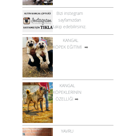
Bizi instegram
sayfamızdan
takip edebilirsiniz.
KANGAL
KÖPEK EĞİTİMİ
➡️
KANGAL
KÖPEKLERİNİN
ÖZELLİĞİ
➡️
YAVRU