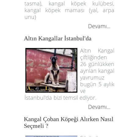
tasma), kangal köpek kulübesi,
kangal köpek maması (yal, arpa
unu)
Devamı...
Altın Kangallar İstanbul'da
Altın Kangal
çiftliğinden
26 günlükken
ayrılan kangal
yavrumuz
bugün 5 aylık
ve
İstanbul'da bizi temsil ediyor.
Devamı...
Kangal Çoban Köpeği Alırken Nasıl
Seçmeli ?