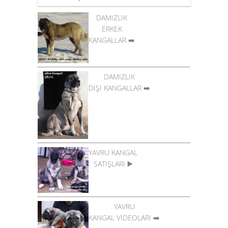
DAMIZLIK
ERKEK
KANGALLAR
➡️
DAMIZLIK
DİŞİ KANGALLAR
➡️
YAVRU KANGAL
SATIŞLARI
▶️
YAVRU
KANGAL VİDEOLARI
➡️