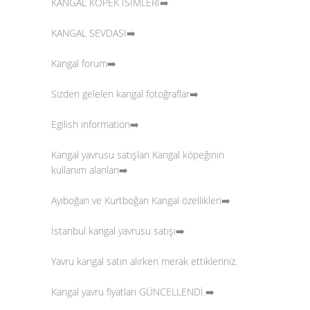
KANGAL KÖPEK İSİMLERİ➡️
KANGAL SEVDASI➡️
Kangal forum➡️
Sizden gelelen kangal fotoğraflar
➡️
Egilish information➡️
Kangal yavrusu satışları
Kangal köpeğinin
kullanım alanları➡️
Ayıboğan ve Kurtboğan Kangal özellikleri➡️
İstanbul kangal yavrusu satışı➡️
Yavru kangal satın alırken merak ettikleriniz.
Kangal yavru fiyatları GÜNCELLENDİ.
➡️