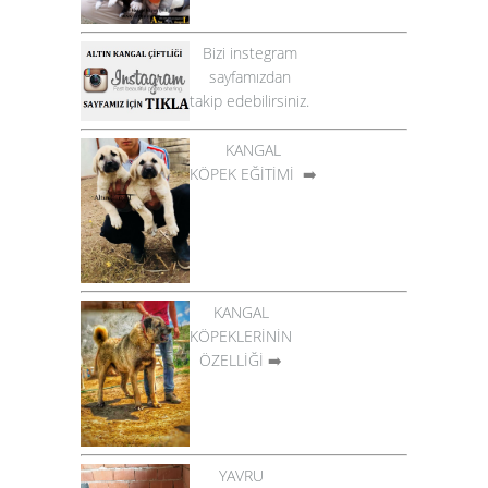
Bizi instegram
sayfamızdan
takip edebilirsiniz.
KANGAL
KÖPEK EĞİTİMİ
➡️
KANGAL
KÖPEKLERİNİN
ÖZELLİĞİ
➡️
YAVRU