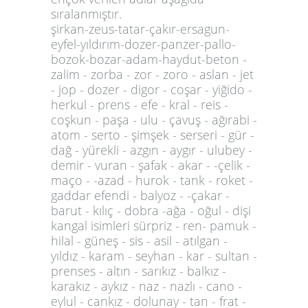
sıralanmıştır.
şirkan-zeus-tatar-çakır-ersagun-
eyfel-yıldırım-dozer-panzer-pallo-
bozok-bozar-adam-haydut-beton -
zalim - zorba - zor - zoro - aslan - jet
- jop - dozer - digor - coşar - yiğido -
herkul - prens - efe - kral - reis -
coşkun - paşa - ulu - çavuş - ağırabi -
atom - serto - şimşek - serseri - gür -
dağ - yürekli - azgın - aygır - ulubey -
demir - vuran - şafak - akar - -çelik -
maço - -azad - hurok - tank - roket -
gaddar efendi - balyoz - -çakar -
barut - kılıç - dobra -ağa - oğul - dişi
kangal isimleri sürpriz - ren- pamuk -
hilal - güneş - sis - asil - atılgan -
yıldız - karam - seyhan - kar - sultan -
prenses - altın - sarıkız - balkız -
karakız - aykız - naz - nazlı - cano -
eylul - cankız - dolunay - tan - frat -