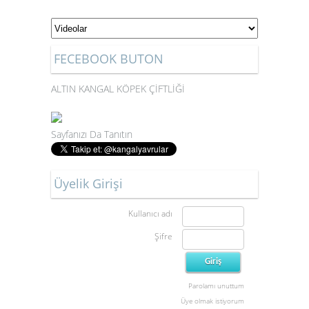
FECEBOOK BUTON
ALTIN KANGAL KÖPEK ÇİFTLİĞİ
Sayfanızı Da Tanıtın
Üyelik Girişi
Kullanıcı adı
Şifre
Parolamı unuttum
Üye olmak istiyorum