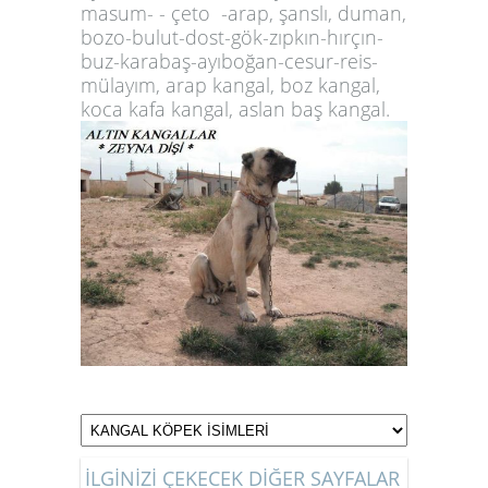
masum- - çeto -arap, şanslı, duman,
bozo-bulut-dost-gök-zıpkın-hırçın-
buz-karabaş-ayıboğan-cesur-reis-
mülayım, arap kangal, boz kangal,
koca kafa kangal,
aslan baş kangal
.
İLGİNİZİ ÇEKECEK DİĞER SAYFALAR