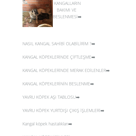
KANGALLARIN
BAKIMI VE
BESLENMESİ➡️
NASIL KANGAL SAHİBİ OLABİLİRİM ?➡️
KANGAL KÖPEKLERİNDE ÇİFTLEŞME➡️
KANGAL KÖPEKLERİNDE MERAK EDİLENLER➡️
KANGAL KÖPEKLERİNİN BESLENME➡️
YAVRU KÖPEK AŞI TABLOSU➡️
YAVRU KÖPEK YURTDIŞI ÇIKIŞ İŞLEMLERİ➡️
Kangal köpek hastalıkları➡️