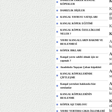
DAMIZLIK ERKEK KANGAL
K
KÖPEKLER
K
DAMIZLIK DİŞİLER
g
KANGAL YAVRUSU SATIŞLARI
B
KANGAL KÖPEK EĞİTİMİ
K
KANGAL KÖPEK ÖZELLİKLERİ
K
NELER ?
YAVRU KANGALLARIN BAKIMI VE
A
BESLENMESİ
k
KÖPEK IRKLARI
A
Kangal yavru sahibi olmak için ne
s
yapmalı ?
a
Anadoluda Yaşayan Çoban köpekleri
A
KANGAL KÖPEKLERİNDE
s
ÇİFTLEŞME
A
Kangal yavruları hakkında bize
sorulanlar
k
k
KANGAL KÖPEKLERİNİN
BESLENME
K
KÖPEK AŞI TABLOSU
o
k
YAVRU YURTDIŞI ÇIKIŞ İŞLEMLERİ