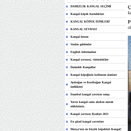
DAMIZLIK KANGAL SEÇİMİ
Ç
k
Kangal köpek hastalıkları
P
KANGAL KÖPEK İSİMLERİ
o
KANGAL SEVDASI
Kangal forum
Sizden gelelenler
English information
Kangal yavrusu, vitrindekiler
Damızlık Kangallar
Kangal köpeğinin kullanım alanları
Ayıboğan ve Kurtboğan Kangal
özellikleri
İstanbul kangal yavrusu satışı.
Yavru kangal satın alırken merak
ettikleriniz.
Kangal yavrusu fiyatları 2021
En güzel kangal yavruları
Dünya’nın en büyük köpekleri Kangal!