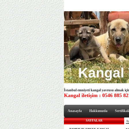
İstanbul emniyeti kangal yavrusu almak için 
Kangal iletişim : 0546 885 82
Anasayfa
Hakkımızda
Sertifikal
SAYFALAR
Ay