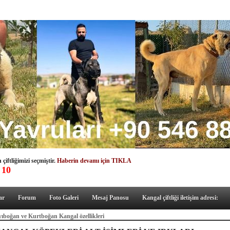
çiftliğimizi seçmiştir.
Haberin devamı için TIKLA
 10
ar
Forum
Foto Galeri
Mesaj Panosu
Kangal çiftliği iletişim adresi:
ıboğan ve Kurtboğan Kangal özellikleri