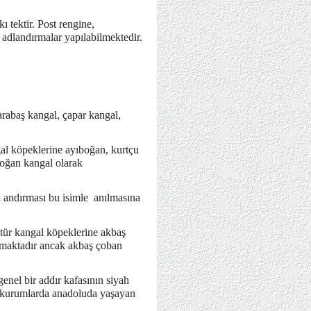
ı tektir. Post rengine,
e adlandırmalar yapılabilmektedir.
arabaş kangal, çapar kangal,
gal köpeklerine ayıboğan, kurtçu
boğan kangal olarak
ı andırması bu isimle anılmasına
tür kangal köpeklerine akbaş
ılmaktadır ancak akbaş çoban
nel bir addır kafasının siyah
i kurumlarda anadoluda yaşayan