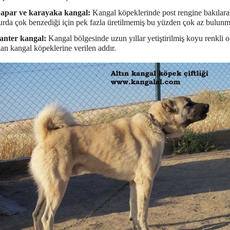
apar ve karayaka kangal:
Kangal köpeklerinde post rengine bakılarak 
urda çok benzediği için pek fazla üretilmemiş bu yüzden çok az bulunm
anter kangal:
Kangal bölgesinde uzun yıllar yetiştirilmiş koyu renkli 
lan kangal köpeklerine verilen addır.