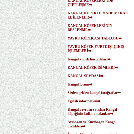
KANGAL KÖPEKLERİNDE
ÇİFTLEŞME➡️
KANGAL KÖPEKLERİNDE MERAK
EDİLENLER➡️
KANGAL KÖPEKLERİNİN
BESLENME➡️
YAVRU KÖPEK AŞI TABLOSU➡️
YAVRU KÖPEK YURTDIŞI ÇIKIŞ
İŞLEMLERİ➡️
Kangal köpek hastalıkları➡️
KANGAL KÖPEK İSİMLERİ➡️
KANGAL SEVDASI➡️
Kangal forum➡️
Sizden gelelen kangal fotoğraflar
➡️
Egilish information➡️
Kangal yavrusu satışları
Kangal
köpeğinin kullanım alanları➡️
Ayıboğan ve Kurtboğan Kangal
özellikleri➡️