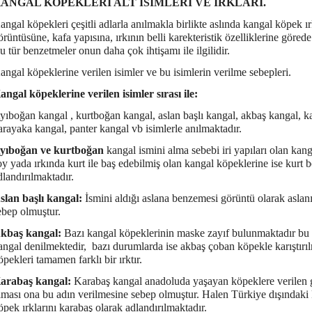
ANGAL KÖPEKLERİ ALT İSİMLERİ VE IRKLARI.
angal köpekleri çeşitli adlarla anılmakla birlikte aslında kangal köpek ırk
örüntüsüne, kafa yapısına, ırkının belli karekteristik özelliklerine göred
u tür benzetmeler onun daha çok ihtişamı ile ilgilidir.
angal köpeklerine verilen isimler ve bu isimlerin verilme sebepleri.
angal köpeklerine verilen isimler sırası ile:
yıboğan kangal , kurtboğan kangal, aslan başlı kangal, akbaş kangal, k
arayaka kangal, panter kangal vb isimlerle anılmaktadır.
yıboğan ve kurtboğan
kangal ismini alma sebebi iri yapıları olan kan
oy yada ırkında kurt ile baş edebilmiş olan kangal köpeklerine ise kurt 
dlandırılmaktadır.
slan başlı kangal:
İsmini aldığı aslana benzemesi görüntü olarak aslan
ebep olmuştur.
kbaş kangal:
Bazı kangal köpeklerinin maske zayıf bulunmaktadır bu 
angal denilmektedir, bazı durumlarda ise akbaş çoban köpekle karıştır
öpekleri tamamen farklı bir ırktır.
arabaş kangal:
Karabaş kangal anadoluda yaşayan köpeklere verilen ge
lması ona bu adın verilmesine sebep olmuştur. Halen Türkiye dışındak
öpek ırklarını karabaş olarak adlandırılmaktadır.