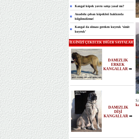
Kangal köpek yavru satışı yasal mı?
Anadolu çoban köpekleri hakkında
bilgilendirme!
Kangal da olması gereken kuyruk ‘simit
kuyruk’
İLGİNİZİ ÇEKECEK DİĞER SAYFALAR
DAMIZLIK
ERKEK
KANGALLAR
➡️
S
k
DAMIZLIK
DİŞİ
KANGALLAR
➡️