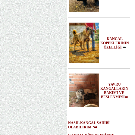
KANGAL
KÖPEKLERİNİN
ÖZELLİĞİ
➡️
YAVRU
KANGALLARIN
BAKIMI VE
BESLENMESİ➡️
NASIL KANGAL SAHİBİ
OLABİLİRİM ?➡️