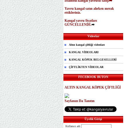
İstanbul kangal yavrusu satışı➡️
Yavru kangal satın alırken merak
ettikleriniz.
Kangal yavru fiyatları
GÜNCELLENDİ.
➡️
Videolar
Altın kangal çiftliği videoları
KANGAL VİDEOLARI
KANGAL KÖPEK BELGESELLERİ
ÇİFTLİKTEN VİDEOLAR
FECEBOOK BUTON
ALTIN KANGAL KÖPEK ÇİFTLİĞİ
Sayfanızı Da Tanıtın
Üyelik Girişi
Kullanıcı adı