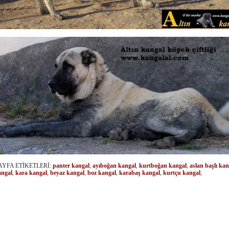
AYFA ETİKETLERİ:
panter kangal
,
ayıboğan kangal
,
kurtboğan kangal
,
aslan başlı kan
angal
,
kara kangal
,
beyaz kangal
,
boz kangal
,
karabaş kangal
,
kurtçu kangal
,