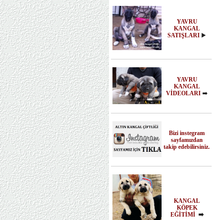
YAVRU
KANGAL
SATIŞLARI
▶️
YAVRU
KANGAL
VİDEOLARI
➡️
Bizi instegram
sayfamızdan
takip edebilirsiniz.
KANGAL
KÖPEK
EĞİTİMİ
➡️