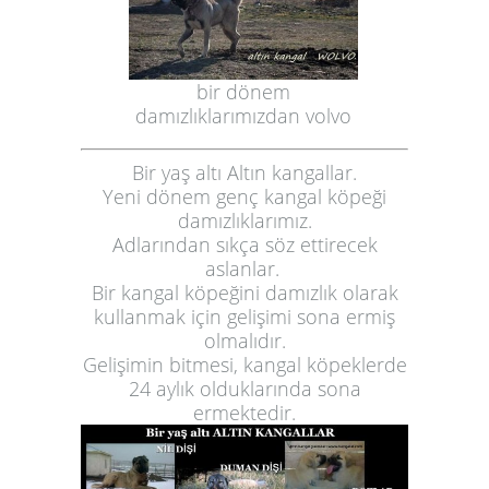
bir dönem
damızlıklarımızdan volvo
Bir yaş altı Altın kangallar.
Yeni dönem genç kangal köpeği
damızlıklarımız.
Adlarından sıkça söz ettirecek
aslanlar.
Bir kangal köpeğini damızlık olarak
kullanmak için gelişimi sona ermiş
olmalıdır.
Gelişimin bitmesi, kangal köpeklerde
24 aylık olduklarında sona
ermektedir.