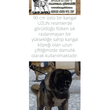
90 cm üstü bir kangal
UZUN resimlerde
görüldüğü fiziken sık
raslanmayan bir
yüksekliğe sahip kangal
köpeği olan uzun
çiftliğimizde damızlık
olarak kullanılmaktadır.