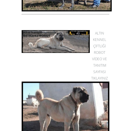
ALTIN
KENNEL
ÇİFTLİĞİ
ROBOT
VİDEO VE
TANITIM
SAYFASI
TIKLAYINIZ