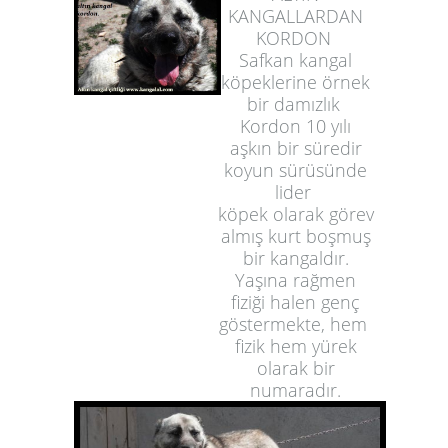
KANGALLARDAN
KORDON
Safkan kangal
köpeklerine örnek
bir damızlık
Kordon 10 yılı
aşkın bir süredir
koyun sürüsünde
lider
köpek olarak görev
almış kurt boşmuş
bir kangaldır.
Yaşına rağmen
fiziği halen genç
göstermekte, hem
fizik hem yürek
olarak bir
numaradır.