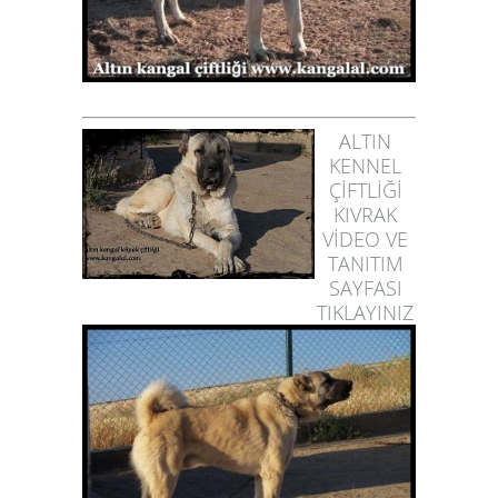
ALTIN
KENNEL
ÇİFTLİĞİ
KIVRAK
VİDEO VE
TANITIM
SAYFASI
TIKLAYINIZ