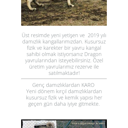
Üst resimde yeni yetişen ve 2019 yılı
damızlık kangallarımızdan. Kusursuz
fizik ve karekter bir yavru kangal
sahibi olmak istiyorsanız Dragon
yavrularından isteyebilirsiniz. Özel
üretim yavrularımız rezerve ile
satılmaktadır!
Genç damızlıklardan KARO
Yeni dönem kırçıl damızlıklardan
kusursuz fizik ve kemik yapısı her
geçen gün daha iyiye gitmekte.