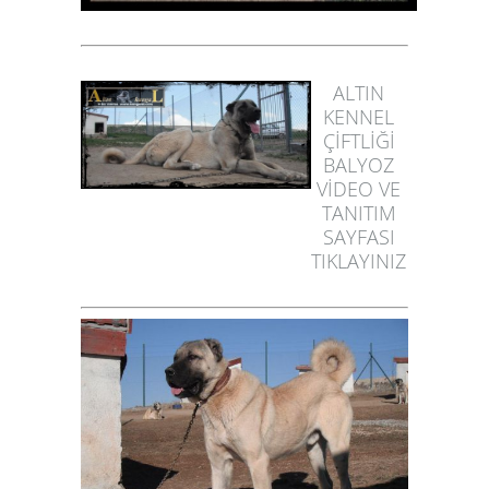
ALTIN
KENNEL
ÇİFTLİĞİ
BALYOZ
VİDEO VE
TANITIM
SAYFASI
TIKLAYINIZ