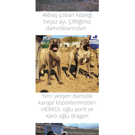
Akbaş çoban köpeği
beyaz ayı, Çiftliğimiz
damızlıklarından .
Yeni yetişen damızlık
kangal köpeklerimizden
HERKÜL oğlu porit ve
Karo oğlu dragon