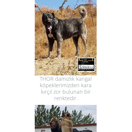
THOR damızlık kangal
köpeklerimizden kara
kırçıl zor bulunan bir
renktedir.