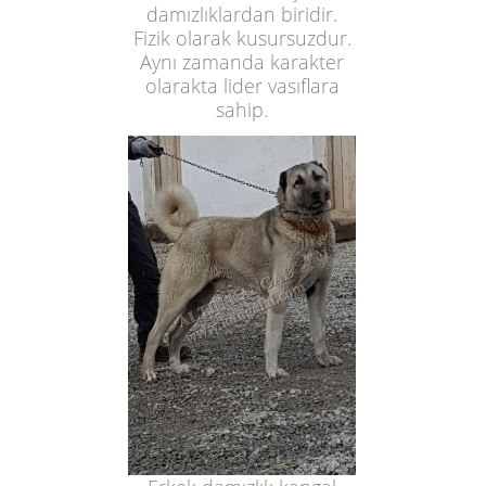
damızlıklardan biridir.
Fizik olarak kusursuzdur.
Aynı zamanda karakter
olarakta lider vasıflara
sahip.