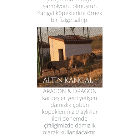
şampiyonu olmuştur.
Kangal köpeklerine örnek
bir fizige sahip.
ARAGON & DRAGON
kardeşler yeni yetişen
damızlık çoban
köpeklerimiz 9 aylıklar
ileri dönemde
çiftliğimizde damızlık
olarak kullanılacaktır.