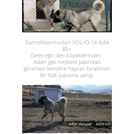
Damızlıklarımızdan VOLVO 14 Aylık
85+
Geleceğin dev köpeklerinden
Aslan gibi heybetli yakından
görenleri kendine hayran bıraktıran
bir fizik yapısına sahip.