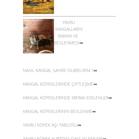
YAVRU
KANGALLARIN
BAKIMI VE
BESLENMESİ➡️
NASIL KANGAL SAHİBİ OLABİLİRİM ?➡️
KANGAL KÖPEKLERİNDE ÇİFTLEŞME➡️
KANGAL KÖPEKLERİNDE MERAK EDİLENLER➡️
KANGAL KÖPEKLERİNİN BESLENME➡️
YAVRU KÖPEK AŞI TABLOSU➡️
YAVRU KÖPEK YURTDIŞI ÇIKIŞ İŞLEMLERİ➡️