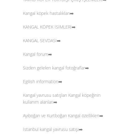
Kangal köpek hastalıkları➡️
KANGAL KÖPEK İSİMLERİ➡️
KANGAL SEVDASI➡️
Kangal forum➡️
Sizden gelelen kangal fotoğraflar
➡️
Egilish information➡️
Kangal yavrusu satışları
Kangal köpeğinin
kullanım alanları➡️
Ayıboğan ve Kurtboğan Kangal özellikleri➡️
İstanbul kangal yavrusu satışı➡️