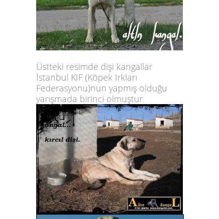
Üstteki resimde dişi kangallar
İstanbul KIF (Köpek Irkları
Federasyonu)nun yapmış olduğu
yarışmada birinci olmuştur.