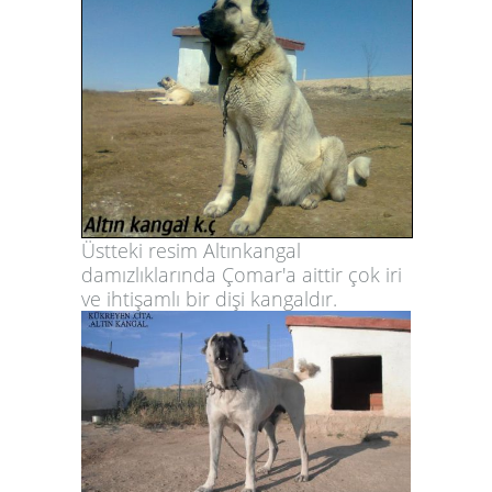
Üstteki resim Altınkangal
damızlıklarında Çomar'a aittir çok iri
ve ihtişamlı bir dişi kangaldır.