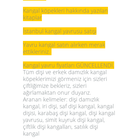
Kangal köpekleri hakkında yazılan
kitaplar
İstanbul kangal yavrusu satışı
Yavru kangal satın alırken merak
ettikleriniz.
Kangal yavru fiyatları GÜNCELLENDİ.
Tüm dişi ve erkek damızlık kangal
köpeklerimizi görmeniz için sizleri
çiftliğimize bekleriz, sizleri
ağırlamaktan onur duyarız.
Aranan kelimeler:
dişi damızlık
kangal
, iri dişi, saf dişi kangal, kangal
dişisi, karabaş dişi kangal, dişi kangal
yavrusu, simit kuyruk dişi kangal,
çiftlik dişi kangalları,
satılık dişi
kangal