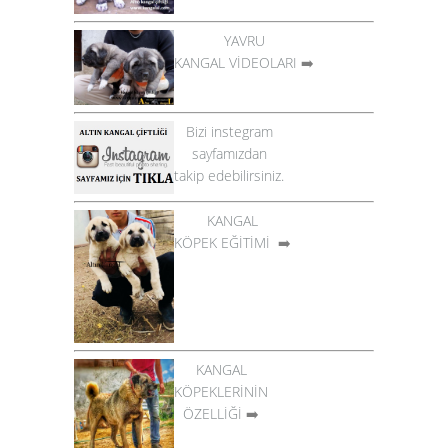
YAVRU
KANGAL VİDEOLARI
➡️
Bizi instegram
sayfamızdan
takip edebilirsiniz.
KANGAL
KÖPEK EĞİTİMİ
➡️
KANGAL
KÖPEKLERİNİN
ÖZELLİĞİ
➡️