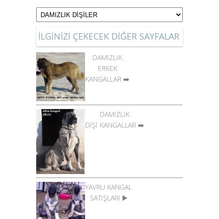
İLGİNİZİ ÇEKECEK DİĞER SAYFALAR
DAMIZLIK
ERKEK
KANGALLAR
➡️
DAMIZLIK
DİŞİ KANGALLAR
➡️
YAVRU KANGAL
SATIŞLARI
▶️