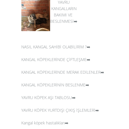
YAVRU
KANGALLARIN
BAKIMI VE
BESLENMESİ➡️
NASIL KANGAL SAHİBİ OLABİLİRİM ?➡️
KANGAL KÖPEKLERİNDE ÇİFTLEŞME➡️
KANGAL KÖPEKLERİNDE MERAK EDİLENLER➡️
KANGAL KÖPEKLERİNİN BESLENME➡️
YAVRU KÖPEK AŞI TABLOSU➡️
YAVRU KÖPEK YURTDIŞI ÇIKIŞ İŞLEMLERİ➡️
Kangal köpek hastalıkları➡️