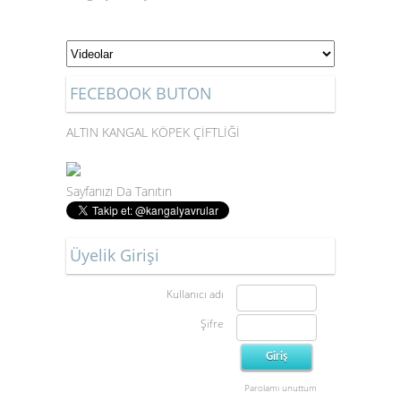
FECEBOOK BUTON
ALTIN KANGAL KÖPEK ÇİFTLİĞİ
Sayfanızı Da Tanıtın
Üyelik Girişi
Kullanıcı adı
Şifre
Parolamı unuttum