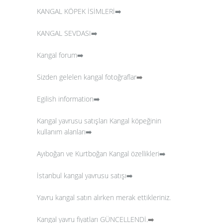
KANGAL KÖPEK İSİMLERİ➡️
KANGAL SEVDASI➡️
Kangal forum➡️
Sizden gelelen kangal fotoğraflar
➡️
Egilish information➡️
Kangal yavrusu satışları
Kangal köpeğinin
kullanım alanları➡️
Ayıboğan ve Kurtboğan Kangal özellikleri➡️
İstanbul kangal yavrusu satışı➡️
Yavru kangal satın alırken merak ettikleriniz.
Kangal yavru fiyatları GÜNCELLENDİ.
➡️