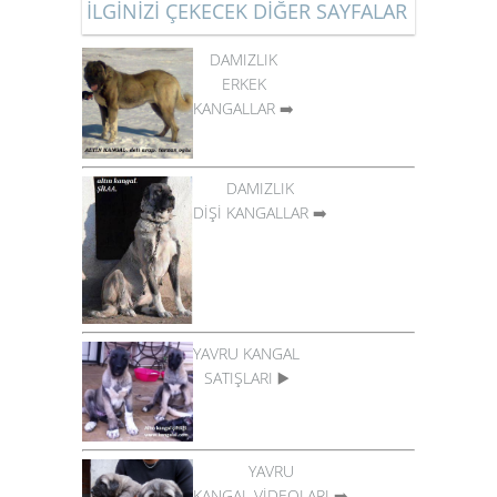
İLGİNİZİ ÇEKECEK DİĞER SAYFALAR
DAMIZLIK
ERKEK
KANGALLAR
➡️
DAMIZLIK
DİŞİ KANGALLAR
➡️
YAVRU KANGAL
SATIŞLARI
▶️
YAVRU
KANGAL VİDEOLARI
➡️