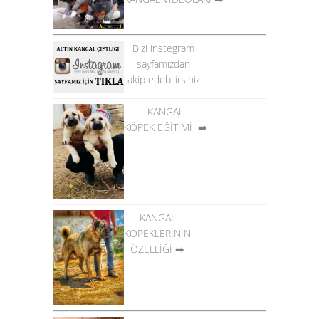
Bizi instegram
sayfamızdan
takip edebilirsiniz.
KANGAL
KÖPEK EĞİTİMİ
➡️
KANGAL
KÖPEKLERİNİN
ÖZELLİĞİ
➡️