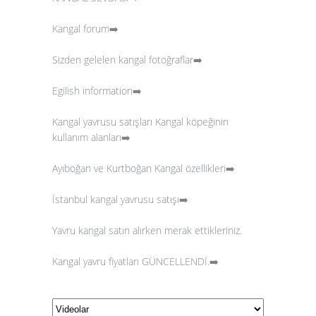
Kangal forum➡️
Sizden gelelen kangal fotoğraflar
➡️
Egilish information➡️
Kangal yavrusu satışları
Kangal köpeğinin
kullanım alanları➡️
Ayıboğan ve Kurtboğan Kangal özellikleri➡️
İstanbul kangal yavrusu satışı➡️
Yavru kangal satın alırken merak ettikleriniz.
Kangal yavru fiyatları GÜNCELLENDİ.
➡️