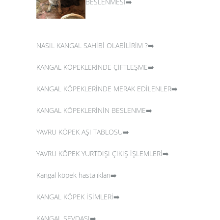
BESLENMESİ➡️
NASIL KANGAL SAHİBİ OLABİLİRİM ?➡️
KANGAL KÖPEKLERİNDE ÇİFTLEŞME➡️
KANGAL KÖPEKLERİNDE MERAK EDİLENLER➡️
KANGAL KÖPEKLERİNİN BESLENME➡️
YAVRU KÖPEK AŞI TABLOSU➡️
YAVRU KÖPEK YURTDIŞI ÇIKIŞ İŞLEMLERİ➡️
Kangal köpek hastalıkları➡️
KANGAL KÖPEK İSİMLERİ➡️
KANGAL SEVDASI➡️