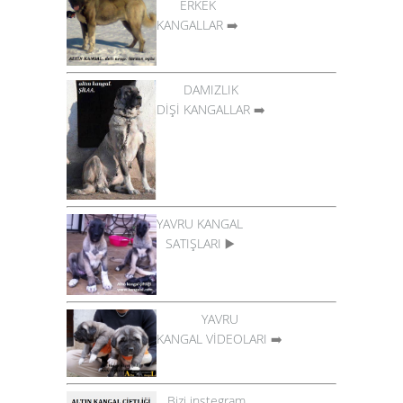
ERKEK
KANGALLAR
➡️
DAMIZLIK
DİŞİ KANGALLAR
➡️
YAVRU KANGAL
SATIŞLARI
▶️
YAVRU
KANGAL VİDEOLARI
➡️
Bizi instegram