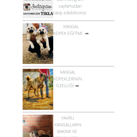
sayfamızdan
takip edebilirsiniz.
KANGAL
KÖPEK EĞİTİMİ
➡️
KANGAL
KÖPEKLERİNİN
ÖZELLİĞİ
➡️
YAVRU
KANGALLARIN
BAKIMI VE