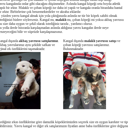
avru kangalında onlar gibi olacağını düşünmekte. Aslında kangal köpeği orta boyda atletik
apılı bir ırktır. Malaklı ve çoban köpeği ise daha iri yapılı ve kangala oranla birazdaha hantal
ir ırktır. Birbirlerine çok benzemektedirler ve akraba ırklardır.
 yüzden yavru kangal almak için yola çıktığınızda aslında ne tür bir köpek sahibi olmak
stediğinizi bizlere söylerseniz. Kangal mı,
malaklı
mı, çoban köpeği mi yoksa akbaş yavrusu
u size daha uygun ve şekil olarak istediğiniz tarzda , yardımcı oluruz.
u yolla ilerde hüsranla karşılaşmadan aslında aldığınız yavru kangalın ilerde neye
enzeyeceğini bilir ve süprüzle karşılaşmazsınız.
angal dışında
akbaş yavrusu satışlarımız
.
Kangal dışında
malaklı yavrusu satışı
ve
kbaş yavrularımız aynı şekilde safkan ve
çoban köpeği yavrusu satışlarımız.
rjinal ırk özelliklerini taşımaktadır.
Bulunmaktadır.
tediğiniz ırkın özelliklerine göre damızlık köpeklerimizden seçerek size en uygun karekter ve tip
abilirsiniz. Yavru kangal ve diğer ırk satışlarımızın fiyatları anne baba özelliklerine göre değişme