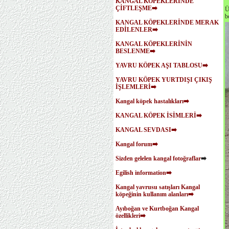
KANGAL KÖPEKLERİNDE
ÇİFTLEŞME➡️
Ü
b
KANGAL KÖPEKLERİNDE MERAK
EDİLENLER➡️
KANGAL KÖPEKLERİNİN
BESLENME➡️
YAVRU KÖPEK AŞI TABLOSU➡️
YAVRU KÖPEK YURTDIŞI ÇIKIŞ
İŞLEMLERİ➡️
Kangal köpek hastalıkları➡️
KANGAL KÖPEK İSİMLERİ➡️
KANGAL SEVDASI➡️
Kangal forum➡️
Sizden gelelen kangal fotoğraflar
➡️
Egilish information➡️
Kangal yavrusu satışları
Kangal
köpeğinin kullanım alanları➡️
Ayıboğan ve Kurtboğan Kangal
özellikleri➡️