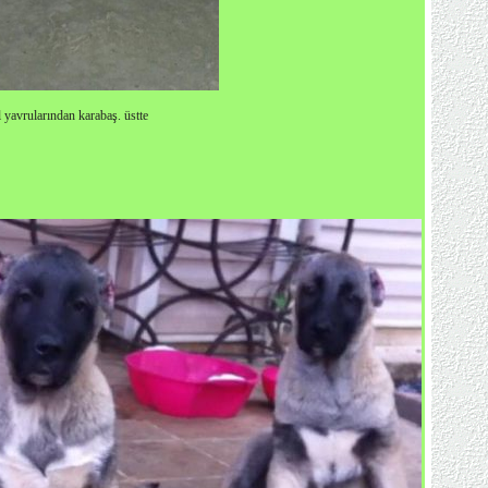
 yavrularından karabaş. üstte