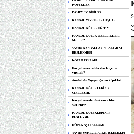
DAMIZLIK ERKEK KANGAL
KÖPEKLER
DAMIZLIK DİŞİLER
S
KANGAL YAVRUSU SATIŞLARI
Sa
KANGAL KÖPEK EĞİTİMİ
Yo
KANGAL KÖPEK ÖZELLİKLERİ
NELER ?
YAVRU KANGALLARIN BAKIMI VE
BESLENMESİ
KÖPEK IRKLARI
Kangal yavru sahibi olmak için ne
yapmalı ?
Anadoluda Yaşayan Çoban köpekleri
KANGAL KÖPEKLERİNDE
ÇİFTLEŞME
Kangal yavruları hakkında bize
sorulanlar
KANGAL KÖPEKLERİNİN
BESLENME
KÖPEK AŞI TABLOSU
YAVRU YURTDIŞI ÇIKIŞ İŞLEMLERİ