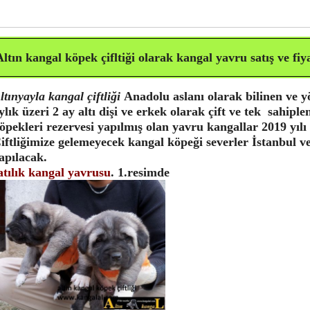
Altın kangal köpek çifltiği olarak kangal yavru satış ve
fiy
ltınyayla kangal çiftliği
Anadolu aslanı olarak bilinen ve y
ylık üzeri 2 ay altı dişi ve erkek olarak çift ve tek sahip
öpekleri rezervesi yapılmış olan yavru kangallar 2019 yılı
iftliğimize gelemeyecek kangal köpeği severler İstanbul v
apılacak.
atılık kangal yavrusu
. 1.resimde