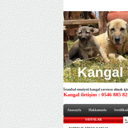
İstanbul emniyeti kangal yavrusu almak için 
Kangal iletişim : 0546 885 82
Anasayfa
Hakkımızda
Sertifikal
SAYFALAR
K