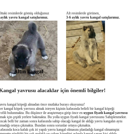
lttaki resimlerde gömüş olduğunuz
Alt resimlerde görünen,
 aylık yavru kangal satışlarımız.
3-6 aylık yavru kangal satışlarımız.
angal yavrusu alacaklar için önemli bilgiler!
avru kangal köpeği almadan önce mutlaka burayı okuyunuz!
er kangal köpek yavrusu almak isteyen kişinin kafasında belirli bir kangal köpeği
rofili bulunmakta. Bu düşünce ile araştırmaya girip önce en
uygun fiyatlı kangal yavrusu
lmak için çeşitli yerlere bakmakta. Bu yolla uygun fiyatlı kangal yavrusunu Sahiplenmekte.
ncak belli bir zaman sonra kafasında sahip olacağı kangal ile aldığı yavru kangalın aynı
lmadığı ortaya çıkmakta. Bundan sonra sorunlar ortaya çıkmakta.
afasında koca kafalı çok iri yapılı yavru kangal olmasını planladığı kangal olmamıştır.
nternette gördüğü bir çok malaklı ve çoban köpeğini aslında kangal sanan kişi aldığı