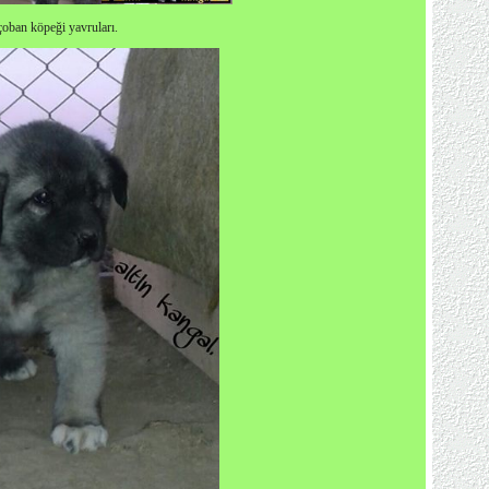
çoban köpeği yavruları.