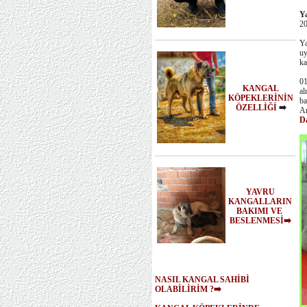
Ya
20
Ya
uy
ka
01
KANGAL
al
KÖPEKLERİNİN
ba
ÖZELLİĞİ
➡️
An
D
YAVRU
KANGALLARIN
BAKIMI VE
BESLENMESİ➡️
NASIL KANGAL SAHİBİ
OLABİLİRİM ?➡️