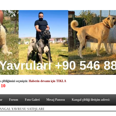
çiftliğimizi seçmiştir.
Haberin devamı için TIKLA
 10
ar
Forum
Foto Galeri
Mesaj Panosu
Kangal çiftliği iletişim adresi:
ANGAL YAVRUSU SATIŞLARI