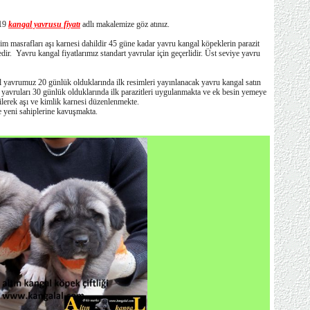
019
kangal yavrusu fiyatı
adlı makalemize göz atınız.
rim masrafları aşı karnesi dahildir 45 güne kadar yavru kangal köpeklerin parazit
dir. Yavru kangal fiyatlarımız standart yavrular için geçerlidir. Üst seviye yavru
l yavrumuz 20 günlük olduklarında ilk resimleri yayınlanacak yavru kangal satın
l yavruları 30 günlük olduklarında ilk parazitleri uygulanmakta ve ek besin yemeye
rilerek aşı ve kimlik karnesi düzenlenmekte.
e yeni sahiplerine kavuşmakta.