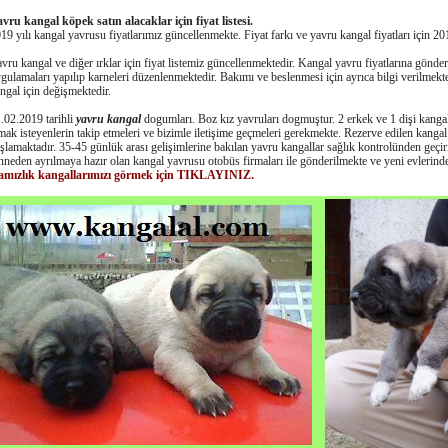
vru kangal köpek satın alacaklar için fiyat listesi.
19 yılı kangal yavrusu fiyatlarımız güncellenmekte. Fiyat farkı ve yavru kangal fiyatları için 2
vru kangal ve diğer ırklar için fiyat listemiz güncellenmektedir. Kangal yavru fiyatlarına gönde
gulamaları yapılıp karneleri düzenlenmektedir. Bakımı ve beslenmesi için ayrıca bilgi verilmekte
ngal için değişmektedir.
.02.2019 tarihli
yavru kangal
dogumları. Boz kız yavruları dogmuştur. 2 erkek ve 1 dişi kanga
mak isteyenlerin takip etmeleri ve bizimle iletişime geçmeleri gerekmekte. Rezerve edilen kanga
şlamaktadır. 35-45 günlük arası gelişimlerine bakılan yavru kangallar sağlık kontrolünden geçi
neden ayrılmaya hazır olan kangal yavrusu otobüs firmaları ile gönderilmekte ve yeni evlerind
amızlık kangallarımızı görmek için TIKLAYINIZ.