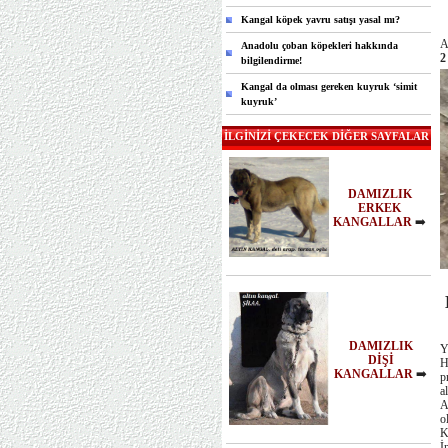
Kangal köpek yavru satışı yasal mı?
A
Anadolu çoban köpekleri hakkında
2
bilgilendirme!
Kangal da olması gereken kuyruk ‘simit
kuyruk’
İLGİNİZİ ÇEKECEK DİĞER SAYFALAR
DAMIZLIK
ERKEK
KANGALLAR
➡️
K
DAMIZLIK
Y
DİŞİ
H
KANGALLAR
➡️
p
a
A
o
K
İ