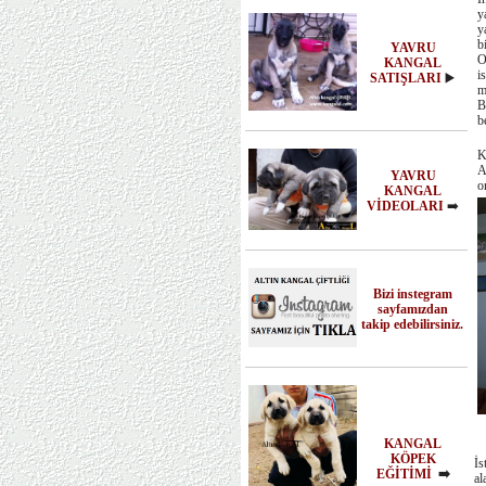
y
y
b
YAVRU
O
KANGAL
i
SATIŞLARI
▶️
m
B
b
K
A
YAVRU
o
KANGAL
VİDEOLARI
➡️
Bizi instegram
sayfamızdan
takip edebilirsiniz.
KANGAL
KÖPEK
İs
EĞİTİMİ
➡️
al