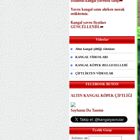
İstanbul kangal yavrusu satışı➡️
Yavru kangal satın alırken merak
ettikleriniz.
Kangal yavru fiyatları
GÜNCELLENDİ.
➡️
Ç
i
Videolar
Altın kangal çiftliği videoları
KANGAL VİDEOLARI
KANGAL KÖPEK BELGESELLERİ
ÇİFTLİKTEN VİDEOLAR
FECEBOOK BUTON
ALTIN KANGAL KÖPEK ÇİFTLİĞİ
Sayfanızı Da Tanıtın
Üyelik Girişi
Kullanıcı adı