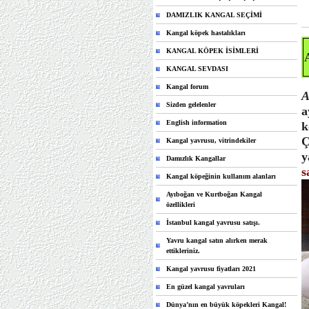
DAMIZLIK KANGAL SEÇİMİ
Kangal köpek hastalıkları
KANGAL KÖPEK İSİMLERİ
KANGAL SEVDASI
Kangal forum
A
Sizden gelelenler
a
English information
k
Ç
Kangal yavrusu, vitrindekiler
y
Damızlık Kangallar
s
Kangal köpeğinin kullanım alanları
Ayıboğan ve Kurtboğan Kangal
özellikleri
İstanbul kangal yavrusu satışı.
Yavru kangal satın alırken merak
ettikleriniz.
Kangal yavrusu fiyatları 2021
En güzel kangal yavruları
Dünya’nın en büyük köpekleri Kangal!