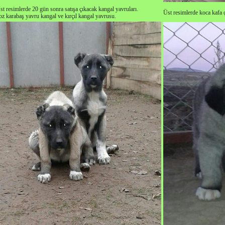
st resimlerde 20 gün sonra satışa çıkacak kangal yavruları.
Üst resimlerde koca kafa 
oz karabaş yavru kangal ve kırçıl kangal yavrusu.