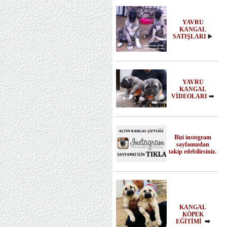
YAVRU
KANGAL
SATIŞLARI
▶️
YAVRU
KANGAL
VİDEOLARI
➡️
Bizi instegram
sayfamızdan
takip edebilirsiniz.
KANGAL
KÖPEK
EĞİTİMİ
➡️