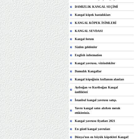
DAMIZLIK KANGAL SEÇİMİ
Kangal köpek hastalıkları
KANGAL KÖPEK İSİMLERİ
KANGAL SEVDASI
Kangal forum
Sizden gelelenler
English information
Kangal yavrusu, vitrindekiler
Damızlık Kangallar
Kangal köpeğinin kullanım alanları
Ayıboğan ve Kurtboğan Kangal
özellikleri
İstanbul kangal yavrusu satışı.
Yavru kangal satın alırken merak
ettikleriniz.
Kangal yavrusu fiyatları 2021
En güzel kangal yavruları
Dünya’nın en büyük köpekleri Kangal!