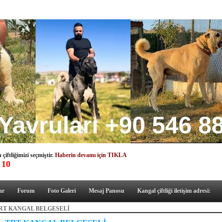
çiftliğimizi seçmiştir.
Haberin devamı için TIKLA
 10
ar
Forum
Foto Galeri
Mesaj Panosu
Kangal çiftliği iletişim adresi:
RT KANGAL BELGESELİ