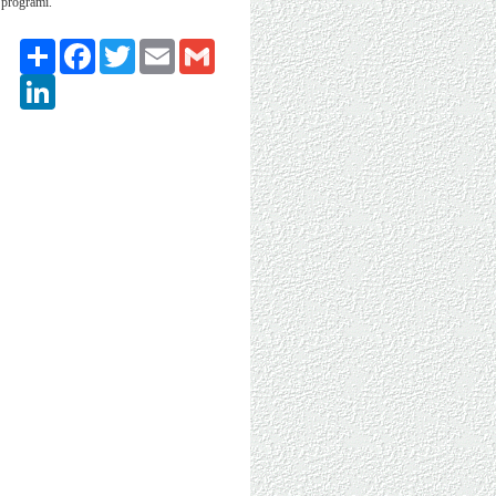
l proğramı.
Paylaş
Facebook
Twitter
Email
Gmail
LinkedIn