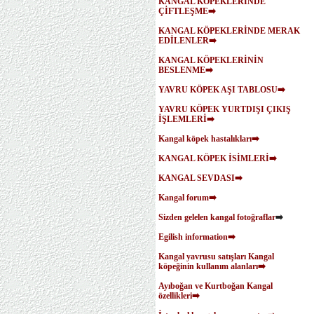
KANGAL KÖPEKLERİNDE
ÇİFTLEŞME➡️
KANGAL KÖPEKLERİNDE MERAK
EDİLENLER➡️
KANGAL KÖPEKLERİNİN
BESLENME➡️
YAVRU KÖPEK AŞI TABLOSU➡️
YAVRU KÖPEK YURTDIŞI ÇIKIŞ
İŞLEMLERİ➡️
Kangal köpek hastalıkları➡️
KANGAL KÖPEK İSİMLERİ➡️
KANGAL SEVDASI➡️
Kangal forum➡️
Sizden gelelen kangal fotoğraflar
➡️
Egilish information➡️
Kangal yavrusu satışları
Kangal
köpeğinin kullanım alanları➡️
Ayıboğan ve Kurtboğan Kangal
özellikleri➡️