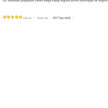
TRT tarafından çiftliğimizde çekilen kangal köpeği belgeseli keyifle izleyeceğiniz bir belgese
6617 kişi izledi
Puan ver
Yorum Yaz