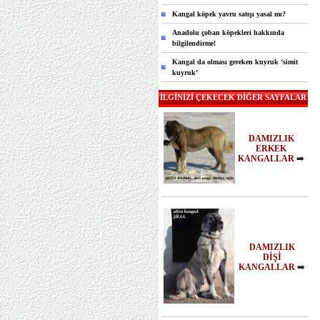
Kangal köpek yavru satışı yasal mı?
Anadolu çoban köpekleri hakkında
bilgilendirme!
Kangal da olması gereken kuyruk ‘simit
kuyruk’
İLGİNİZİ ÇEKECEK DİĞER SAYFALAR
DAMIZLIK
ERKEK
KANGALLAR
➡️
DAMIZLIK
DİŞİ
KANGALLAR
➡️