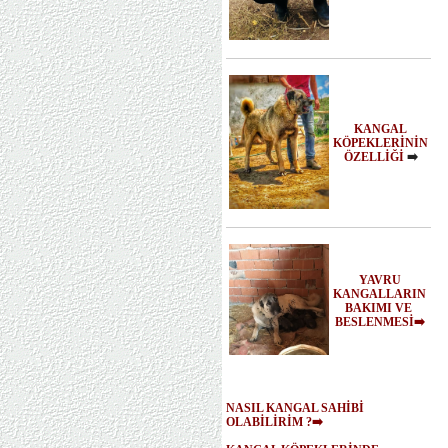
KANGAL
KÖPEKLERİNİN
ÖZELLİĞİ
➡️
YAVRU
KANGALLARIN
BAKIMI VE
BESLENMESİ➡️
NASIL KANGAL SAHİBİ
OLABİLİRİM ?➡️