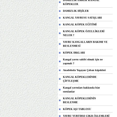
DAMIZLIK ERKEK KANGAL
KÖPEKLER
DAMIZLIK DİŞİLER
KANGAL YAVRUSU SATIŞLARI
KANGAL KÖPEK EĞİTİMİ
KANGAL KÖPEK ÖZELLİKLERİ
NELER ?
YAVRU KANGALLARIN BAKIMI VE
BESLENMESİ
KÖPEK IRKLARI
Kangal yavru sahibi olmak için ne
yapmalı ?
Anadoluda Yaşayan Çoban köpekleri
KANGAL KÖPEKLERİNDE
ÇİFTLEŞME
Kangal yavruları hakkında bize
sorulanlar
KANGAL KÖPEKLERİNİN
BESLENME
KÖPEK AŞI TABLOSU
YAVRU YURTDIŞI ÇIKIŞ İŞLEMLERİ