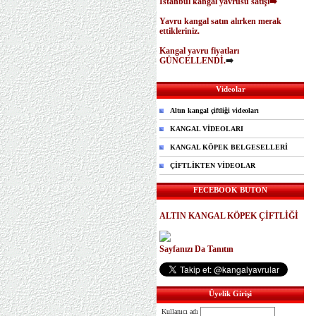
İstanbul kangal yavrusu satışı➡️
Yavru kangal satın alırken merak
ettikleriniz.
Kangal yavru fiyatları
GÜNCELLENDİ.
➡️
Videolar
Altın kangal çiftliği videoları
KANGAL VİDEOLARI
KANGAL KÖPEK BELGESELLERİ
ÇİFTLİKTEN VİDEOLAR
FECEBOOK BUTON
ALTIN KANGAL KÖPEK ÇİFTLİĞİ
Sayfanızı Da Tanıtın
Üyelik Girişi
Kullanıcı adı