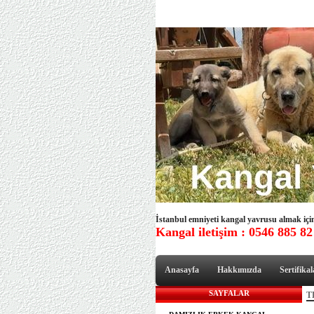
İstanbul emniyeti kangal yavrusu almak için 
Kangal iletişim : 0546 885 82
Anasayfa
Hakkımızda
Sertifikal
SAYFALAR
T