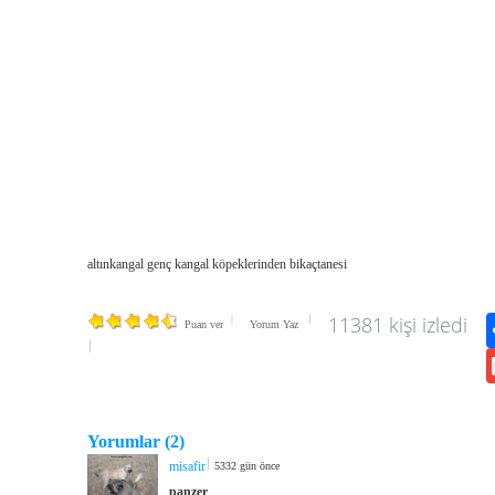
kangal köpek boğuşları ve yavrular altınkang
altınkangal genç kangal köpeklerinden bikaçtanesi
11381 kişi izledi
Puan ver
Yorum Yaz
Yorumlar (2)
misafir
5332 gün önce
panzer