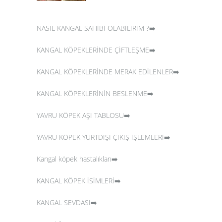
NASIL KANGAL SAHİBİ OLABİLİRİM ?➡️
KANGAL KÖPEKLERİNDE ÇİFTLEŞME➡️
KANGAL KÖPEKLERİNDE MERAK EDİLENLER➡️
KANGAL KÖPEKLERİNİN BESLENME➡️
YAVRU KÖPEK AŞI TABLOSU➡️
YAVRU KÖPEK YURTDIŞI ÇIKIŞ İŞLEMLERİ➡️
Kangal köpek hastalıkları➡️
KANGAL KÖPEK İSİMLERİ➡️
KANGAL SEVDASI➡️