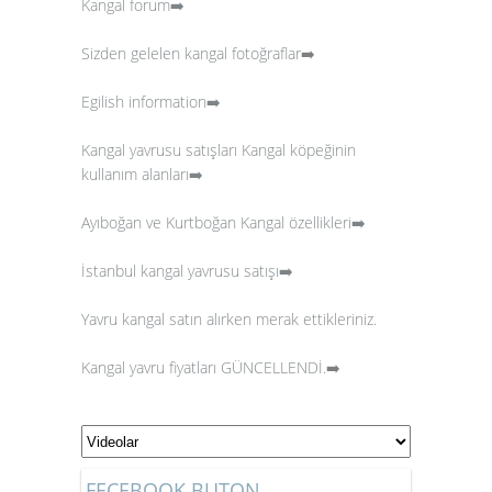
Kangal forum➡️
Sizden gelelen kangal fotoğraflar
➡️
Egilish information➡️
Kangal yavrusu satışları
Kangal köpeğinin
kullanım alanları➡️
Ayıboğan ve Kurtboğan Kangal özellikleri➡️
İstanbul kangal yavrusu satışı➡️
Yavru kangal satın alırken merak ettikleriniz.
Kangal yavru fiyatları GÜNCELLENDİ.
➡️
FECEBOOK BUTON