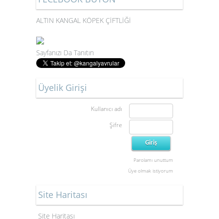
ALTIN KANGAL KÖPEK ÇİFTLİĞİ
Sayfanızı Da Tanıtın
Üyelik Girişi
Kullanıcı adı
Şifre
Parolamı unuttum
Üye olmak istiyorum
Site Haritası
Site Haritası