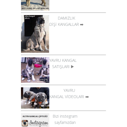
DAMIZLIK
DİŞİ KANGALLAR
➡️
YAVRU KANGAL
SATIŞLARI
▶️
YAVRU
KANGAL VİDEOLARI
➡️
Bizi instegram
sayfamızdan