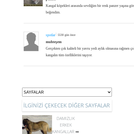
Kangal köpekleri arasında sevdiğim bir renk panzer yaşına gör
beğendim.
spotlar
5530 gün önce
muhteşem
Gerçekten çok kaliteli bir yavru yedi aylık olmasına rağmen çok
kangalın tüm özelliklerini taşıyor.
İLGİNİZİ ÇEKECEK DİĞER SAYFALAR
DAMIZLIK
ERKEK
KANGALLAR
➡️