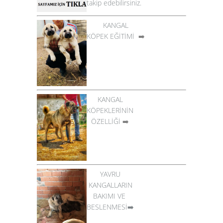
takip edebilirsiniz.
KANGAL
KÖPEK EĞİTİMİ
➡️
KANGAL
KÖPEKLERİNİN
ÖZELLİĞİ
➡️
YAVRU
KANGALLARIN
BAKIMI VE
BESLENMESİ➡️