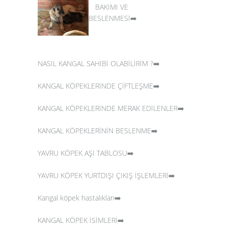
BAKIMI VE
BESLENMESİ➡️
NASIL KANGAL SAHİBİ OLABİLİRİM ?➡️
KANGAL KÖPEKLERİNDE ÇİFTLEŞME➡️
KANGAL KÖPEKLERİNDE MERAK EDİLENLER➡️
KANGAL KÖPEKLERİNİN BESLENME➡️
YAVRU KÖPEK AŞI TABLOSU➡️
YAVRU KÖPEK YURTDIŞI ÇIKIŞ İŞLEMLERİ➡️
Kangal köpek hastalıkları➡️
KANGAL KÖPEK İSİMLERİ➡️