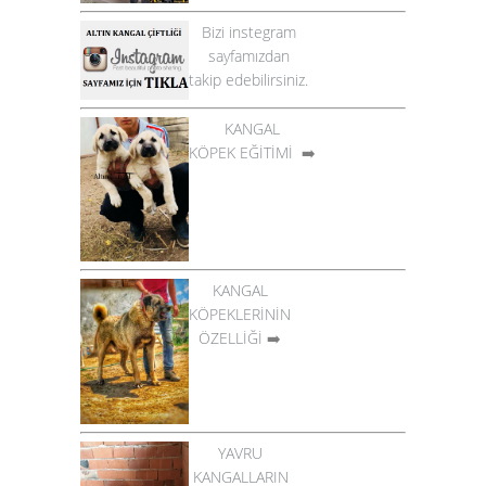
Bizi instegram
sayfamızdan
takip edebilirsiniz.
KANGAL
KÖPEK EĞİTİMİ
➡️
KANGAL
KÖPEKLERİNİN
ÖZELLİĞİ
➡️
YAVRU
KANGALLARIN