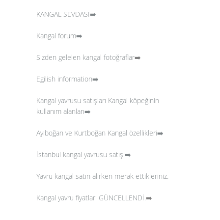
KANGAL SEVDASI➡️
Kangal forum➡️
Sizden gelelen kangal fotoğraflar
➡️
Egilish information➡️
Kangal yavrusu satışları
Kangal köpeğinin
kullanım alanları➡️
Ayıboğan ve Kurtboğan Kangal özellikleri➡️
İstanbul kangal yavrusu satışı➡️
Yavru kangal satın alırken merak ettikleriniz.
Kangal yavru fiyatları GÜNCELLENDİ.
➡️