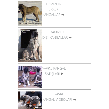
DAMIZLIK
ERKEK
KANGALLAR
➡️
DAMIZLIK
DİŞİ KANGALLAR
➡️
YAVRU KANGAL
SATIŞLARI
▶️
YAVRU
KANGAL VİDEOLARI
➡️