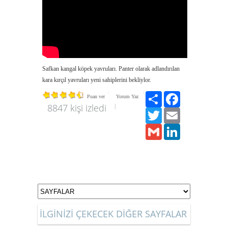
Safkan kangal köpek yavruları. Panter olarak adlandırılan
kara kırçıl yavruları yeni sahiplerini bekliylor.
Paylaş
Facebook
Puan ver
Yorum Yaz
8847 kişi izledi
Twitter
Email
Gmail
LinkedIn
İLGİNİZİ ÇEKECEK DİĞER SAYFALAR