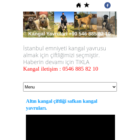
İstanbul emniyeti kangal yavrusu
almak için çiftliğimizi seçmiştir.
Haberin devamı için TIKLA
Kangal iletişim : 0546 885 82 10
Altın kangal çiftliği safkan kangal
yavruları.