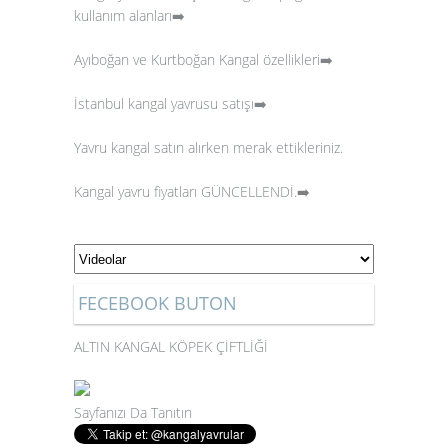
kullanım alanları➡️
Ayıboğan ve Kurtboğan Kangal özellikleri➡️
İstanbul kangal yavrusu satışı➡️
Yavru kangal satın alırken merak ettikleriniz.
Kangal yavru fiyatları GÜNCELLENDİ.
➡️
FECEBOOK BUTON
ALTIN KANGAL KÖPEK ÇİFTLİĞİ
Sayfanızı Da Tanıtın