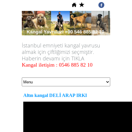
İstanbul emniyeti kangal yavrusu
almak için çiftliğimizi seçmiştir.
Haberin devamı için TIKLA
Kangal iletişim : 0546 885 82 10
Altın kangal DELİ ARAP IRKI