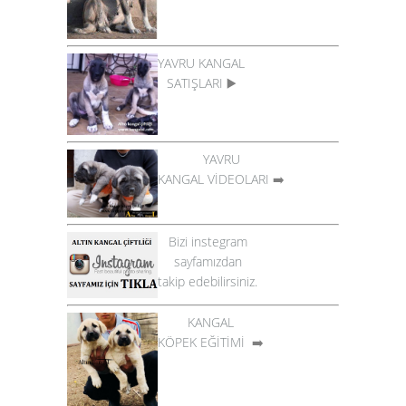
YAVRU KANGAL
SATIŞLARI
▶️
YAVRU
KANGAL VİDEOLARI
➡️
Bizi instegram
sayfamızdan
takip edebilirsiniz.
KANGAL
KÖPEK EĞİTİMİ
➡️