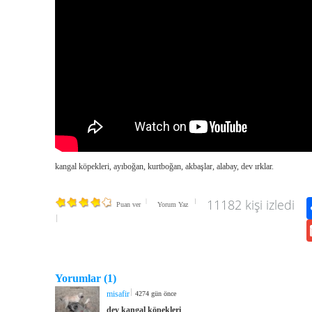
kangal köpekleri, ayıboğan, kurtboğan, akbaşlar, alabay, dev ırklar.
11182 kişi izledi
Puan ver
Yorum Yaz
Yorumlar (1)
misafir
4274 gün önce
dev kangal köpekleri