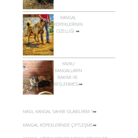
KANGAL
KÖPEKLERİNİN
ÖZELLİĞİ
➡️
YAVRU
KANGALLARIN
BAKIMI VE
BESLENMESİ➡️
NASIL KANGAL SAHİBİ OLABİLİRİM ?➡️
KANGAL KÖPEKLERİNDE ÇİFTLEŞME➡️