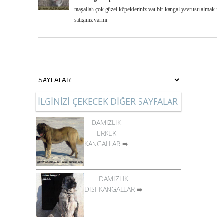
maşallah çok güzel köpekleriniz var bir kangal yavrusu almak 
satışınız varmı
İLGİNİZİ ÇEKECEK DİĞER SAYFALAR
DAMIZLIK
ERKEK
KANGALLAR
➡️
DAMIZLIK
DİŞİ KANGALLAR
➡️