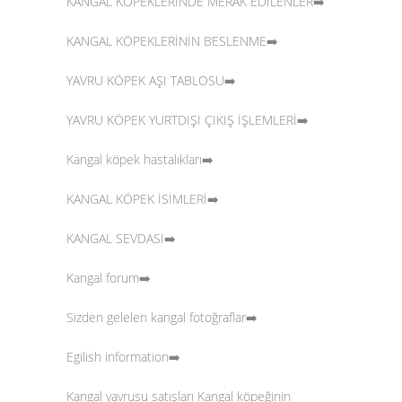
KANGAL KÖPEKLERİNDE MERAK EDİLENLER➡️
KANGAL KÖPEKLERİNİN BESLENME➡️
YAVRU KÖPEK AŞI TABLOSU➡️
YAVRU KÖPEK YURTDIŞI ÇIKIŞ İŞLEMLERİ➡️
Kangal köpek hastalıkları➡️
KANGAL KÖPEK İSİMLERİ➡️
KANGAL SEVDASI➡️
Kangal forum➡️
Sizden gelelen kangal fotoğraflar
➡️
Egilish information➡️
Kangal yavrusu satışları
Kangal köpeğinin