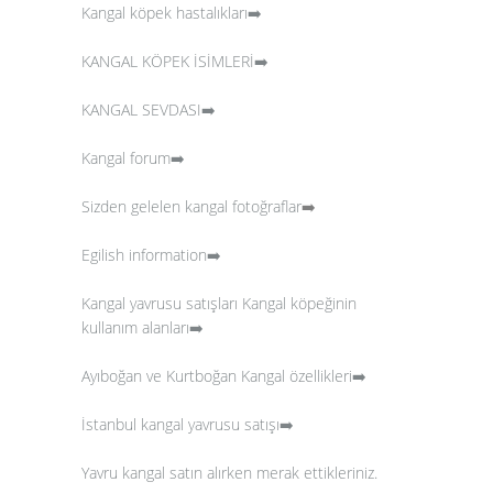
Kangal köpek hastalıkları➡️
KANGAL KÖPEK İSİMLERİ➡️
KANGAL SEVDASI➡️
Kangal forum➡️
Sizden gelelen kangal fotoğraflar
➡️
Egilish information➡️
Kangal yavrusu satışları
Kangal köpeğinin
kullanım alanları➡️
Ayıboğan ve Kurtboğan Kangal özellikleri➡️
İstanbul kangal yavrusu satışı➡️
Yavru kangal satın alırken merak ettikleriniz.