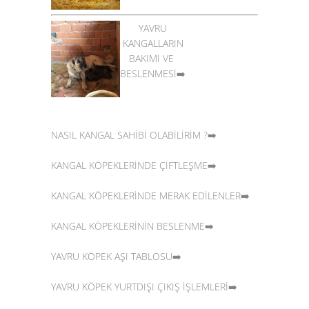
YAVRU
KANGALLARIN
BAKIMI VE
BESLENMESİ➡️
NASIL KANGAL SAHİBİ OLABİLİRİM ?➡️
KANGAL KÖPEKLERİNDE ÇİFTLEŞME➡️
KANGAL KÖPEKLERİNDE MERAK EDİLENLER➡️
KANGAL KÖPEKLERİNİN BESLENME➡️
YAVRU KÖPEK AŞI TABLOSU➡️
YAVRU KÖPEK YURTDIŞI ÇIKIŞ İŞLEMLERİ➡️