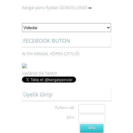
Kangal yavru fiyatları GÜNCELLENDİ.
➡️
FECEBOOK BUTON
ALTIN KANGAL KÖPEK ÇİFTLİĞİ
Sayfanızı Da Tanıtın
Üyelik Girişi
Kullanıcı adı
Şifre