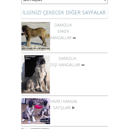
İLGİNİZİ ÇEKECEK DİĞER SAYFALAR
DAMIZLIK
ERKEK
KANGALLAR
➡️
DAMIZLIK
DİŞİ KANGALLAR
➡️
YAVRU KANGAL
SATIŞLARI
▶️