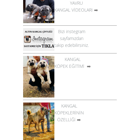
YAVRU
KANGAL VİDEOLARI
➡️
Bizi instegram
sayfamızdan
takip edebilirsiniz.
KANGAL
KÖPEK EĞİTİMİ
➡️
KANGAL
KÖPEKLERİNİN
ÖZELLİĞİ
➡️