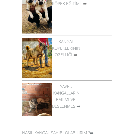
KÖPEK EĞİTİMİ
➡️
KANGAL
KÖPEKLERİNİN
ÖZELLİĞİ
➡️
YAVRU
KANGALLARIN
BAKIMI VE
BESLENMESİ➡️
NASIL KANGAL SAHİBİ OLABİLİRİM ?➡️