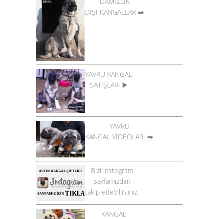
DAMIZLIK
DİŞİ KANGALLAR
➡️
YAVRU KANGAL
SATIŞLARI
▶️
YAVRU
KANGAL VİDEOLARI
➡️
Bizi instegram
sayfamızdan
takip edebilirsiniz.
KANGAL