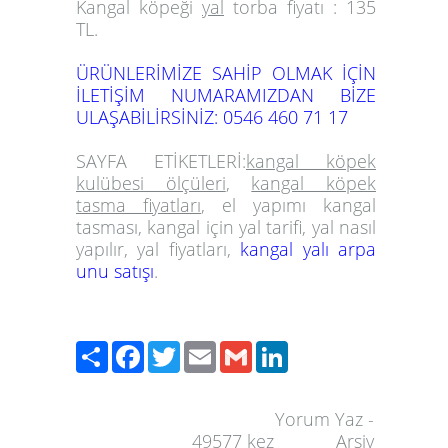
Kangal köpeği
yal
torba fiyatı : 135
TL.
ÜRÜNLERİMİZE SAHİP OLMAK İÇİN
İLETİŞİM NUMARAMIZDAN BİZE
ULAŞABİLİRSİNİZ: 0546 460 71 17
SAYFA ETİKETLERİ:
kangal köpek
kulübesi ölçüleri
,
kangal köpek
tasma fiyatları
,
el yapımı kangal
tasması
,
kangal için yal tarifi
,
yal nasıl
yapılır
,
yal fiyatları
,
kangal yalı arpa
unu satışı
.
Paylaş
Facebook
Twitter
Email
Gmail
LinkedIn
Yorum Yaz
-
49577
kez
Arşiv