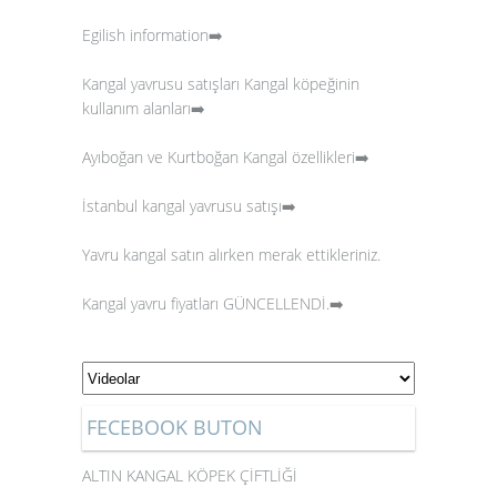
Egilish information➡️
Kangal yavrusu satışları
Kangal köpeğinin
kullanım alanları➡️
Ayıboğan ve Kurtboğan Kangal özellikleri➡️
İstanbul kangal yavrusu satışı➡️
Yavru kangal satın alırken merak ettikleriniz.
Kangal yavru fiyatları GÜNCELLENDİ.
➡️
FECEBOOK BUTON
ALTIN KANGAL KÖPEK ÇİFTLİĞİ