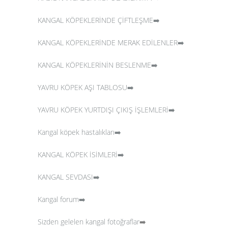
KANGAL KÖPEKLERİNDE ÇİFTLEŞME➡️
KANGAL KÖPEKLERİNDE MERAK EDİLENLER➡️
KANGAL KÖPEKLERİNİN BESLENME➡️
YAVRU KÖPEK AŞI TABLOSU➡️
YAVRU KÖPEK YURTDIŞI ÇIKIŞ İŞLEMLERİ➡️
Kangal köpek hastalıkları➡️
KANGAL KÖPEK İSİMLERİ➡️
KANGAL SEVDASI➡️
Kangal forum➡️
Sizden gelelen kangal fotoğraflar
➡️