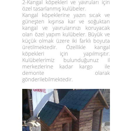
2-Kangal köpekleri ve yavruları için
özel tasarlanmış kulübeler.
Kangal köpeklerine yazın sıcak ve
güneşten kışınsa kar ve soğuktan
kangal ve yavrularınızı koruyacak
olan özel yapım kulübeler. Büyük ve
küçük olmak üzere iki farklı boyuta
üretilmektedir. Özellikle kangal
köpekleri için yapılmışıtır.
Kulübelerimiz bulunduğunuz il
merkezlerine kadar kargo ile
demonte olarak
gönderilebilmektedir.