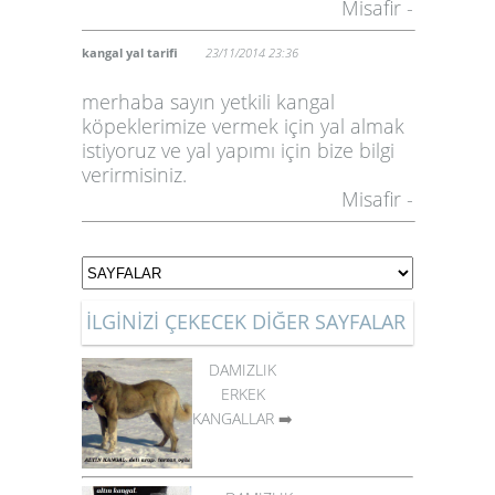
Misafir -
kangal yal tarifi
23/11/2014 23:36
merhaba sayın yetkili kangal
köpeklerimize vermek için yal almak
istiyoruz ve yal yapımı için bize bilgi
verirmisiniz.
Misafir -
İLGİNİZİ ÇEKECEK DİĞER SAYFALAR
DAMIZLIK
ERKEK
KANGALLAR
➡️